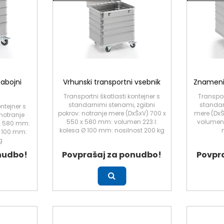
zabojni
Vrhunski transportni vsebnik
Znamenit
Transportni škatlasti kontejner s
Transpor
standarnimi stenami, zgibni
standar
ntejner s
pokrov: notranje mere (DxŠxV) 700 x
mere (DxŠ
notranje
550 x 580 mm: volumen 223 l:
volumen 
 x 580 mm:
kolesa Ø 100 mm: nosilnost 200 kg
Ø 100 mm:
g
nudbo!
Povprašaj za ponudbo!
Povpr
Več
Več