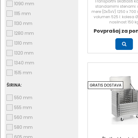
Transportni škatlasti ko
1090 mm
standarnimi stenami: 
mere (DxŠxV) 1250 x 700
1115 mm
volumen 525 l: kolesa 
nosilnost 150 k
1130 mm
Povprašaj za po
1280 mm
1310 mm
Več
1320 mm
1340 mm
1515 mm
ŠIRINA:
GRATIS DOSTAVA
550 mm
555 mm
560 mm
580 mm
605 mm