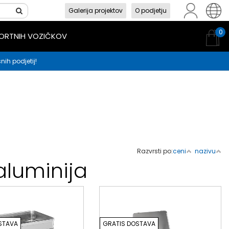
Galerija projektov
O podjetju
sl
en
hr
0
PORTNIH VOZIČKOV
nih podjetij!
Razvrsti po:
ceni
nazivu
 aluminija
STAVA
GRATIS DOSTAVA