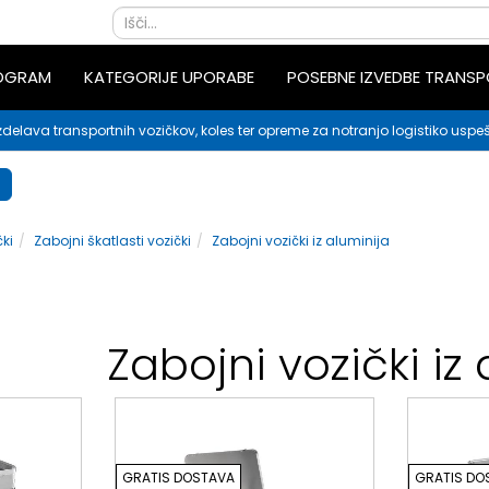
ROGRAM
KATEGORIJE UPORABE
POSEBNE IZVEDBE TRANS
zdelava transportnih vozičkov, koles ter opreme za notranjo logistiko uspeš
ki
Zabojni škatlasti vozički
Zabojni vozički iz aluminija
Zabojni vozički iz
GRATIS DOSTAVA
GRATIS DO