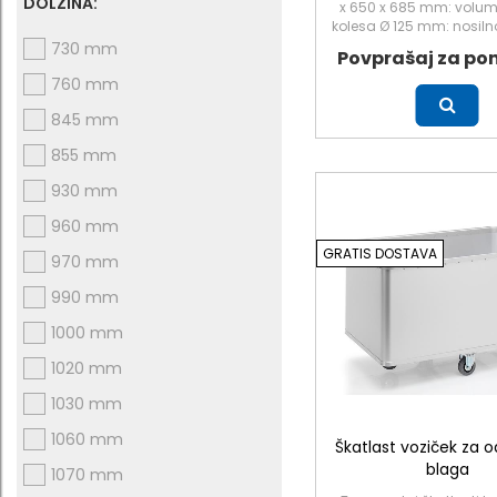
DOLŽINA:
x 650 x 685 mm: volum
kolesa Ø 125 mm: nosiln
730 mm
Povprašaj za po
760 mm
Več
845 mm
855 mm
930 mm
960 mm
GRATIS DOSTAVA
970 mm
990 mm
1000 mm
1020 mm
1030 mm
1060 mm
Škatlast voziček za 
blaga
1070 mm