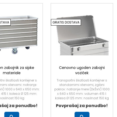
STAVA
GRATIS DOSTAVA
n zabojnik za sipke
Cenovno ugoden zabojni
materiale
voziček
tni škatlasti kontejner s
Transportni škatlasti kontejner s
nimi stenami: notranje
standarnimi stenami, zgibni
xV) 1000 x 640 x 650 mm:
pokrov: notranje mere (DxŠxV) 1000
415 l: kolesa Ø 125 mm:
x 640 x 650 mm: volumen 415 l:
nosilnost 150 kg
kolesa Ø 125 mm: nosilnost 150 kg
ašaj za ponudbo!
Povprašaj za ponudbo!