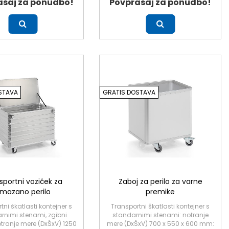
ašaj za ponudbo!
Povprašaj za ponudbo!
Več
STAVA
GRATIS DOSTAVA
sportni voziček za
Zaboj za perilo za varne
mazano perilo
premike
tni škatlasti kontejner s
Transportni škatlasti kontejner s
rnimi stenami, zgibni
standarnimi stenami: notranje
otranje mere (DxŠxV) 1250
mere (DxŠxV) 700 x 550 x 600 mm: