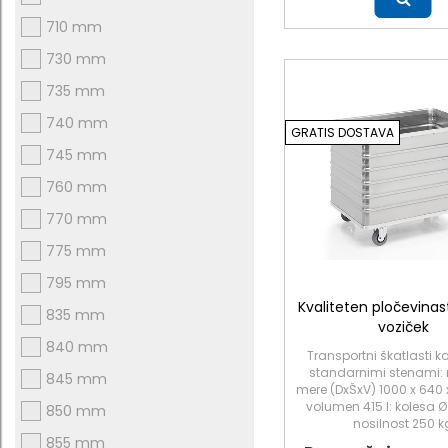
Več
710 mm
730 mm
735 mm
740 mm
GRATIS DOSTAVA
745 mm
760 mm
770 mm
775 mm
795 mm
Kvaliteten pločevinast
835 mm
voziček
840 mm
Transportni škatlasti ko
standarnimi stenami: 
845 mm
mere (DxŠxV) 1000 x 640
volumen 415 l: kolesa 
850 mm
nosilnost 250 k
855 mm