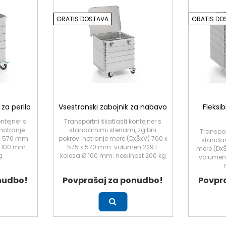
GRATIS DOSTAVA
GRATIS DO
 za perilo
Vsestranski zabojnik za nabavo
Fleksi
ntejner s
Transportni škatlasti kontejner s
notranje
standarnimi stenami, zgibni
Transpor
 x 570 mm:
pokrov: notranje mere (DxŠxV) 700 x
standar
Ø 100 mm:
575 x 570 mm: volumen 229 l:
mere (DxŠ
g
kolesa Ø 100 mm: nosilnost 200 kg
volumen 
nudbo!
Povprašaj za ponudbo!
Povpr
Več
Več