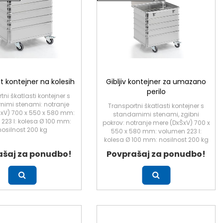
 kontejner na kolesih
Gibljiv kontejner za umazano
perilo
tni škatlasti kontejner s
nimi stenami: notranje
Transportni škatlasti kontejner s
xV) 700 x 550 x 580 mm:
standarnimi stenami, zgibni
223 l: kolesa Ø 100 mm:
pokrov: notranje mere (DxŠxV) 700 x
nosilnost 200 kg
550 x 580 mm: volumen 223 l:
kolesa Ø 100 mm: nosilnost 200 kg
ašaj za ponudbo!
Povprašaj za ponudbo!
Več