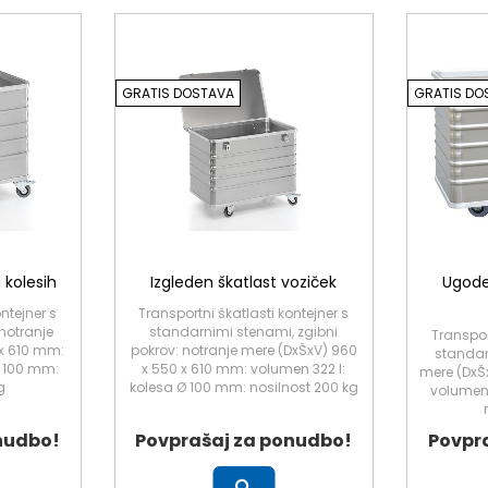
GRATIS DOSTAVA
GRATIS DO
 kolesih
Izgleden škatlast voziček
Ugode
ntejner s
Transportni škatlasti kontejner s
notranje
standarnimi stenami, zgibni
Transpor
 x 610 mm:
pokrov: notranje mere (DxŠxV) 960
standar
Ø 100 mm:
x 550 x 610 mm: volumen 322 l:
mere (DxŠ
g
kolesa Ø 100 mm: nosilnost 200 kg
volumen 
nudbo!
Povprašaj za ponudbo!
Povpr