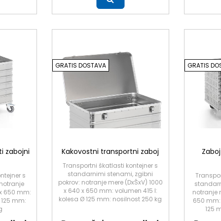
Več
Več
GRATIS DOSTAVA
GRATIS DO
i zabojni
Kakovostni transportni zaboj
Zaboj
Transportni škatlasti kontejner s
standarnimi stenami, zgibni
ntejner s
Transpor
pokrov: notranje mere (DxŠxV) 1000
notranje
standarn
x 640 x 650 mm: volumen 415 l:
 x 650 mm:
notranje 
kolesa Ø 125 mm: nosilnost 250 kg
Ø 125 mm:
650 mm: 
g
125 m