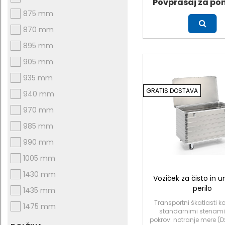
Povprašaj za po
875 mm
Več
870 mm
895 mm
905 mm
935 mm
GRATIS DOSTAVA
940 mm
970 mm
985 mm
990 mm
1005 mm
1430 mm
Voziček za čisto in
perilo
1435 mm
Transportni škatlasti ko
1475 mm
standarnimi stenami,
pokrov: notranje mere (D