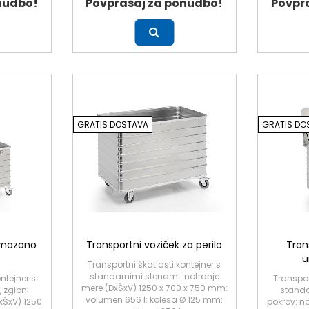
nudbo!
Povprašaj za ponudbo!
Povpr
Več
Več
GRATIS DOSTAVA
GRATIS DO
 umazano
Transportni voziček za perilo
Tran
u
Transportni škatlasti kontejner s
standarnimi stenami: notranje
ntejner s
Transpor
mere (DxŠxV) 1250 x 700 x 750 mm:
 zgibni
standa
volumen 656 l: kolesa Ø 125 mm:
xŠxV) 1250
pokrov: n