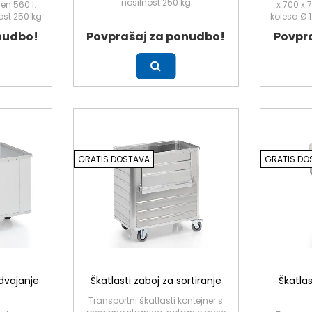
nosilnost 250 kg
en 560 l:
x 700 x 
ost 250 kg
kolesa Ø 
nudbo!
Povprašaj za ponudbo!
Povpr
Več
Več
GRATIS DOSTAVA
GRATIS DO
odvajanje
Škatlasti zaboj za sortiranje
Škatlas
Transportni škatlasti kontejner s