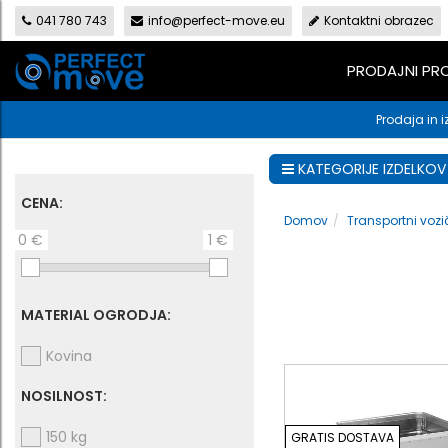
041 780 743
info@perfect-move.eu
Kontaktni obrazec
PRODAJNI P
Prodaja in i
KATEGORIJE IZDELKOV
CENA:
Domov
Transportni vozič
0 €
1 €
MATERIAL OGRODJA:
Kovina
NOSILNOST:
150 kg
GRATIS DOSTAVA