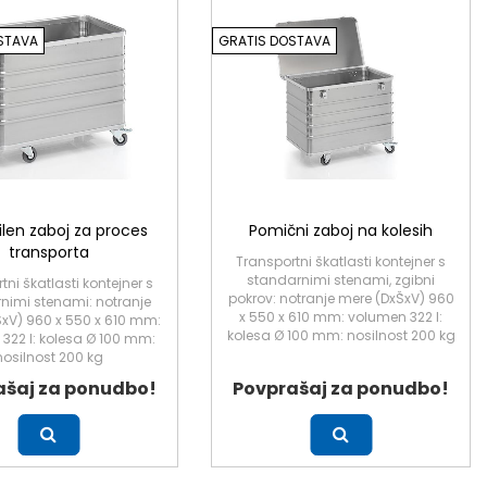
STAVA
GRATIS DOSTAVA
bilen zaboj za proces
Pomični zaboj na kolesih
transporta
Transportni škatlasti kontejner s
standarnimi stenami, zgibni
tni škatlasti kontejner s
pokrov: notranje mere (DxŠxV) 960
nimi stenami: notranje
x 550 x 610 mm: volumen 322 l:
xV) 960 x 550 x 610 mm:
kolesa Ø 100 mm: nosilnost 200 kg
322 l: kolesa Ø 100 mm:
nosilnost 200 kg
ašaj za ponudbo!
Povprašaj za ponudbo!
Več