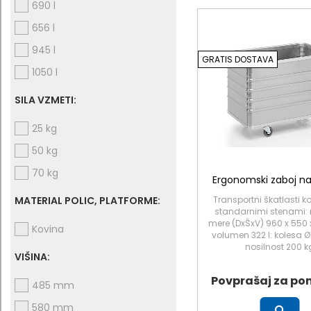
690 l
656 l
945 l
GRATIS DOSTAVA
1050 l
SILA VZMETI:
25 kg
50 kg
70 kg
Ergonomski zaboj na
MATERIAL POLIC, PLATFORME:
Transportni škatlasti ko
standarnimi stenami: 
mere (DxŠxV) 960 x 550
Kovina
volumen 322 l: kolesa 
nosilnost 200 k
VIŠINA:
Povprašaj za po
485 mm
580 mm