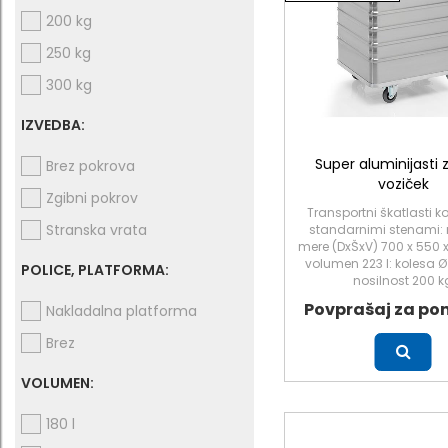
200 kg
250 kg
300 kg
IZVEDBA:
Super aluminijasti 
Brez pokrova
voziček
Zgibni pokrov
Transportni škatlasti ko
Stranska vrata
standarnimi stenami: 
mere (DxŠxV) 700 x 550
volumen 223 l: kolesa 
POLICE, PLATFORMA:
nosilnost 200 k
Povprašaj za po
Nakladalna platforma
Brez
Več
VOLUMEN:
180 l