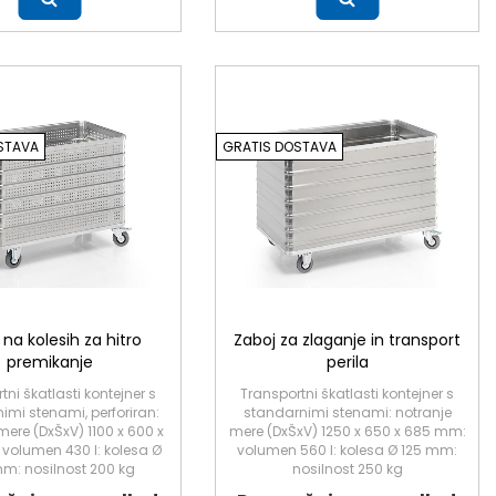
Več
STAVA
GRATIS DOSTAVA
 na kolesih za hitro
Zaboj za zlaganje in transport
premikanje
perila
tni škatlasti kontejner s
Transportni škatlasti kontejner s
imi stenami, perforiran:
standarnimi stenami: notranje
mere (DxŠxV) 1100 x 600 x
mere (DxŠxV) 1250 x 650 x 685 mm:
volumen 430 l: kolesa Ø
volumen 560 l: kolesa Ø 125 mm:
m: nosilnost 200 kg
nosilnost 250 kg