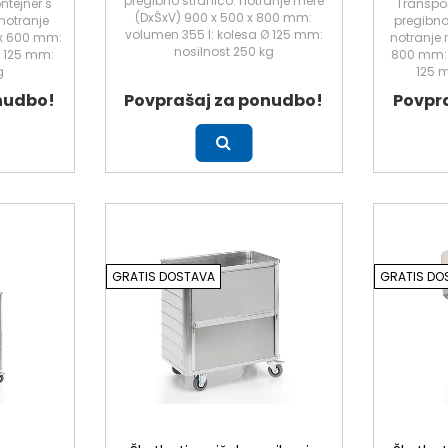
pregibno stranico: notranje mere
ntejner s
Transpor
(DxŠxV) 900 x 500 x 800 mm:
notranje
pregibno 
volumen 355 l: kolesa Ø 125 mm:
 x 600 mm:
notranje 
nosilnost 250 kg
Ø 125 mm:
800 mm: 
g
125 m
nudbo!
Povprašaj za ponudbo!
Povpr
Več
Več
GRATIS DOSTAVA
GRATIS DO