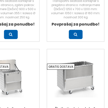
tni škatlasti kontejner s
Transportni škatlasti kontejner s
stranico, zgibni pokrov:
pregibno stranico: notranje mere
mere (DxŠxV) 900 x 500 x
(DxŠxV) 1250 x 700 x 1200 mm:
volumen 355 l: kolesa Ø
volumen 1050 l: kolesa Ø 160 mm:
m: nosilnost 250 kg
nosilnost 300 kg
ašaj za ponudbo!
Povprašaj za ponudbo!
Več
STAVA
GRATIS DOSTAVA