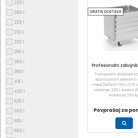
223 l
GRATIS DOSTAVA
280 l
229 l
230 l
322 l
355 l
360 l
Profesionalni zabojnik
380 l
Transportni škatlasti ko
standarnimi stenami: 
415 l
mere (DxŠxV) 700 x 575
volumen 229 l: kolesa 
430 l
nosilnost 200 k
525 l
Povprašaj za po
560 l
615 l
Več
650 l