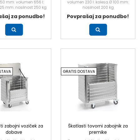
750 mm: volumen 656 l:
volumen 230 l: kolesa Ø 100 mm:
125 mm: nosilnost 250 kg
nosilnost 200 kg
ašaj za ponudbo!
Povprašaj za ponudbo!
Več
STAVA
GRATIS DOSTAVA
ti zabojni voziček za
Škatlasti tovorni zabojnik za
dobave
premike