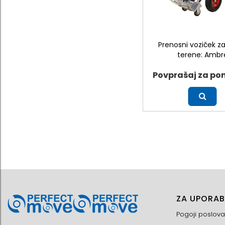
Prenosni voziček z
terene: Ambr
Povprašaj za po
Več
ZA UPORAB
Pogoji poslova