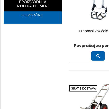
PROIZVODNJA
IZDELKA PO MERI
POVPRAŠAJ!
Prenosni voziček: 
Povprašaj za po
Več
GRATIS DOSTAVA