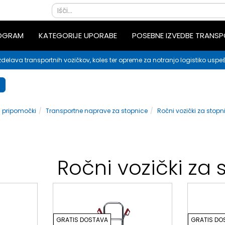
ROGRAM
KATEGORIJE UPORABE
POSEBNE IZVEDBE TRANS
zdelava transportnih vozičkov, koles ter opreme za notranjo logistiko uspeš
ni pripomočki
Transportne naprave za stopnice
Ročni vozički za stopn
Ročni vozički za 
GRATIS DOSTAVA
GRATIS DO