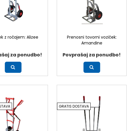
ek z ročajem: Alizee
Prenosni tovorni voziček:
Amandine
ašaj za ponudbo!
Povprašaj za ponudbo!
Več
STAVA
GRATIS DOSTAVA