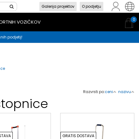
Galerija projektov
O podjetju
sl
en
hr
0
PORTNIH VOZIČKOV
nih podjetij!
ice
Razvrsti po:
ceni
nazivu
stopnice
STAVA
GRATIS DOSTAVA