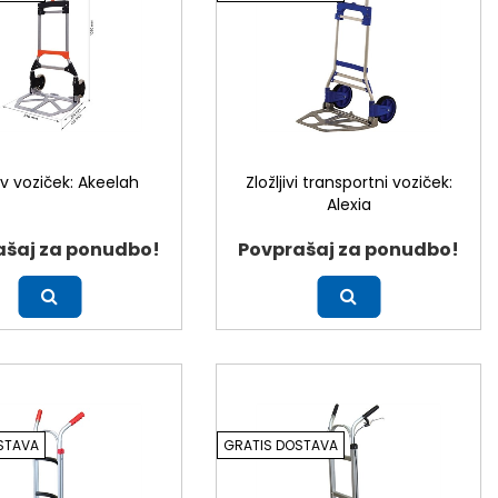
jiv voziček: Akeelah
Zložljivi transportni voziček:
Alexia
ašaj za ponudbo!
Povprašaj za ponudbo!
Več
STAVA
GRATIS DOSTAVA