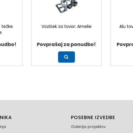
a težke
Voziček za tovor: Amelie
Alu to
e
nudbo!
Povprašaj za ponudbo!
Povpr
Več
Več
NIKA
POSEBNE IZVEDBE
nja
Galerija projektov