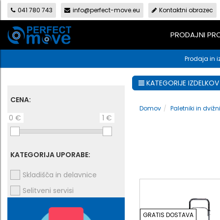
041 780 743
info@perfect-move.eu
Kontaktni obrazec
PRODAJNI P
Prodaja in i
KATEGORIJE IZDELKOV
CENA:
Domov
Paletniki in dviž
0 €
1 €
KATEGORIJA UPORABE:
Skladišča in delavnice
Selitveni servisi
GRATIS DOSTAVA