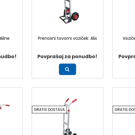
Aline
Prenosni tovorni voziček: Alix
Vozič
nudbo!
Povprašaj za ponudbo!
Povpr
Več
Več
GRATIS DOSTAVA
GRATIS DO