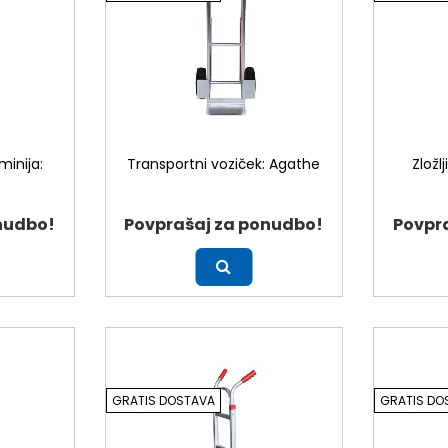
minija:
Transportni voziček: Agathe
Zložl
nudbo!
Povprašaj za ponudbo!
Povpr
Več
Več
GRATIS DOSTAVA
GRATIS DO