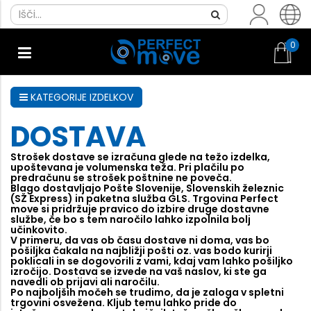
0
KATEGORIJE IZDELKOV
DOSTAVA
Strošek dostave se izračuna glede na težo izdelka,
upoštevana je volumenska teža. Pri plačilu po
predračunu se strošek poštnine ne poveča.
Blago dostavljajo Pošte Slovenije, Slovenskih železnic
(SŽ Express) in paketna služba GLS. Trgovina Perfect
move si pridržuje pravico do izbire druge dostavne
službe, če bo s tem naročilo lahko izpolnila bolj
učinkovito.
V primeru, da vas ob času dostave ni doma, vas bo
pošiljka čakala na najbližji pošti oz. vas bodo kurirji
poklicali in se dogovorili z vami, kdaj vam lahko pošiljko
izročijo. Dostava se izvede na vaš naslov, ki ste ga
navedli ob prijavi ali naročilu.
Po najboljših močeh se trudimo, da je zaloga v spletni
trgovini osvežena. Kljub temu lahko pride do