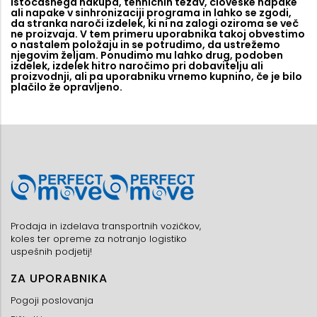
istočasnega nakupa, tehničnih težav, človeške napake
ali napake v sinhronizaciji programa in lahko se zgodi,
da stranka naroči izdelek, ki ni na zalogi oziroma se več
ne proizvaja. V tem primeru uporabnika takoj obvestimo
o nastalem položaju in se potrudimo, da ustrežemo
njegovim željam. Ponudimo mu lahko drug, podoben
izdelek, izdelek hitro naročimo pri dobavitelju ali
proizvodnji, ali pa uporabniku vrnemo kupnino, če je bilo
plačilo že opravljeno.
Prodaja in izdelava transportnih vozičkov,
koles ter opreme za notranjo logistiko
uspešnih podjetij!
ZA UPORABNIKA
Pogoji poslovanja