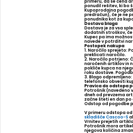
primeru, da se cena a
ponudil rešitev, ki bo
Kupoprodajna pogodba 
predračun), če je ne pr
ponudnika kot za kup
Dostava blaga
Dostava je za vsa sple
dodatnih stroškov, če
Kupec pa ima možnost, 
navede v potrditvi naro
Postopek nakupa
1. Naročilo sprejeto: 
preklicati naročilo.
2. Naročilo potrjeno: 
naročenih artiklov in
pokliče kupca na njeg
roku dostave. Pogodba
3. Blago odpremljeno: 
telefonsko obvesti kup
Pravica do odstopa 
Potrošnik (navedeno ve
dneh od prevzema arti
začne šteti en dan po
Odstop od pogodbe po
V primeru odstopa od p
skladišče Cascoo-S
a
Vrnitev prejetih arti
Potrošnik mora artikel 
njegova količina zmanj