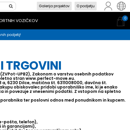
Galerija projektov
O podjetju
sl
en
hr
0
PORTNIH VOZIČKOV
nih podjetij!
I TRGOVINI
ov (ZVPot-UPB2), Zakonom o varstvu osebnih podatkov
spletno stran www.perfect-move.eu.
 a, 6230 Dilce, matična št. 6311008000, davčna št.
nakupu obiskovalec pridobi uporabniško ime, ki je enako
 in povezuje z vnesenimi podatki. Z vstopom na spletno
 uporabnika ter poslovni odnos med ponudnikom in kupcem.
e-pošta, telefon),
 in garancijami),