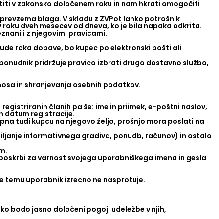
titi v zakonsko določenem roku in nam hkrati omogočiti
 prevzema blaga. V skladu z ZVPot lahko potrošnik
v roku dveh mesecev od dneva, ko je bila napaka odkrita.
eznanili z njegovimi pravicami.
ude roka dobave, bo kupec po elektronski pošti ali
 ponudnik pridržuje pravico izbrati drugo dostavno službo,
nosa in shranjevanja osebnih podatkov.
egistriranih članih pa še: ime in priimek, e-poštni naslov,
n datum registracije.
a tudi kupcu na njegovo željo, prošnjo mora poslati na
iljanje informativnega gradiva, ponudb, računov) in ostalo
m.
 poskrbi za varnost svojega uporabniškega imena in gesla
če temu uporabnik izrecno ne nasprotuje.
ako bodo jasno določeni pogoji udeležbe v njih,