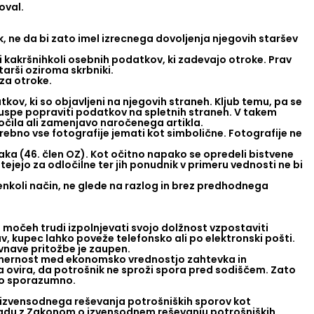
oval.
, ne da bi zato imel izrecnega dovoljenja njegovih staršev
i kakršnihkoli osebnih podatkov, ki zadevajo otroke. Prav
tarši oziroma skrbniki.
 za otroke.
kov, ki so objavljeni na njegovih straneh. Kljub temu, pa se
e uspe popraviti podatkov na spletnih straneh. V takem
čila ali zamenjavo naročenega artikla.
rebno vse fotografije jemati kot simbolične. Fotografije ne
a (46. člen OZ). Kot očitno napako se opredeli bistvene
ejejo za odločilne ter jih ponudnik v primeru vednosti ne bi
enkoli način, ne glede na razlog in brez predhodnega
močeh trudi izpolnjevati svojo dolžnost vzpostaviti
v, kupec lahko poveže telefonsko ali po elektronski pošti.
nave pritožbe je zaupen.
azmernost med ekonomsko vrednostjo zahtevka in
na ovira, da potrošnik ne sproži spora pred sodiščem. Zato
ijo sporazumno.
 izvensodnega reševanja potrošniških sporov kot
skladu z Zakonom o izvensodnem reševanju potrošniških