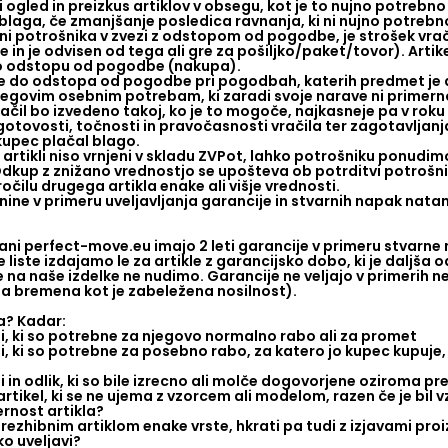
 ogled in preizkus artiklov v obsegu, kot je to nujno potreb
laga, če zmanjšanje posledica ravnanja, ki ni nujno potrebno
eni potrošnika v zvezi z odstopom od pogodbe, je strošek vrač
 in je odvisen od tega ali gre za pošiljko/paket/tovor). Artike
o odstopu od pogodbe (nakupa).
 do odstopa od pogodbe pri pogodbah, katerih predmet je arti
njegovim osebnim potrebam, ki zaradi svoje narave ni primerno z
lačil bo izvedeno takoj, ko je to mogoče, najkasneje pa v ro
otovosti, točnosti in pravočasnosti vračila ter zagotavljanja 
kupec plačal blago.
o artikli niso vrnjeni v skladu ZVPot, lahko potrošniku ponudi
Odkup z znižano vrednostjo se upošteva ob potrditvi potrošn
ročilu drugega artikla enake ali višje vrednosti.
nine v primeru uveljavljanja garancije in stvarnih napak nata
trani perfect-move.eu imajo 2 leti garancije v primeru stvarne n
iste izdajamo le za artikle z garancijsko dobo, ki je daljša od 
 na naše izdelke ne nudimo. Garancije ne veljajo v primerih 
ga bremena kot je zabeležena nosilnost).
a? Kadar:
ti, ki so potrebne za njegovo normalno rabo ali za promet
ti, ki so potrebne za posebno rabo, za katero jo kupec kupuje,
ti in odlik, ki so bile izrecno ali molče dogovorjene oziroma p
 artikel, ki se ne ujema z vzorcem ali modelom, razen če je bil
rnost artikla?
brezhibnim artiklom enake vrste, hkrati pa tudi z izjavami p
o uveljavi?