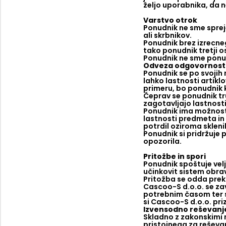
željo uporabnika, da n
Varstvo otrok
Ponudnik ne sme spreje
ali skrbnikov.
Ponudnik brez izrecneg
tako ponudnik tretji o
Ponudnik ne sme ponuja
Odveza odgovornost
Ponudnik se po svojih 
lahko lastnosti artikl
primeru, bo ponudnik 
Čeprav se ponudnik tru
zagotavljajo lastnosti 
Ponudnik ima možnost 
lastnosti predmeta in 
potrdil oziroma skleni
Ponudnik si pridržuje 
opozorila.
Pritožbe in spori
Ponudnik spoštuje vel
učinkovit sistem obrav
Pritožba se odda pre
Cascoo-S d.o.o. se za
potrebnim časom ter st
si Cascoo-S d.o.o. pri
Izvensodno reševanje
Skladno z zakonskimi 
pristojnega za reševa