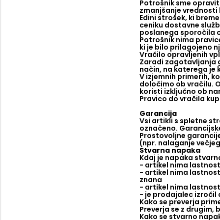
Potrošnik sme opraviti
zmanjšanje vrednosti b
Edini strošek, ki brem
ceniku dostavne službe
poslanega sporočila 
Potrošnik nima pravice
ki je bilo prilagojeno 
Vračilo opravljenih vp
Zaradi zagotavljanja g
način, na katerega je 
V izjemnih primerih, k
določimo ob vračilu. 
koristi izključno ob na
Pravico do vračila kup
Garancija
Vsi artikli s spletne s
označeno. Garancijske l
Prostovoljne garancije
(npr. nalaganje večje
Stvarna napaka
Kdaj je napaka stvarn
- artikel nima lastnos
- artikel nima lastnos
znana
- artikel nima lastnos
- je prodajalec izročil
Kako se preverja prime
Preverja se z drugim, 
Kako se stvarno napak