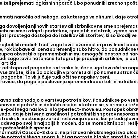
e želi prejemati oglasnih sporočil, bo ponudnik izrecno spošt
mati naročila od nekoga, za katerega ve ali sumi, da je otrok
a dovoljenja njihovih staršev ali skrbnikov ne sme sprejemat
sebi ne sme izdajati podatkov, sprejetih od otrok, izjema so s
ti prostega dostopa do izdelkov ali storitev, ki so škodljive
i
najboljših močeh trudi zagotoviti ažurnost in pravilnost podat
ov, rok dobave ali cena spremenijo tako hitro, da ponudnik n
kupca obvestil o spremembah in mu omogočil odstop od naro
di zagotoviti natančne fotografije prodajnih artiklov, je pot
artikla.
odstopa od pogodbe s stranko le, če se ugotovi očitna napak
vse zmote, ki se po običajih v prometu ali po namenu strank št
l pogodbe. To vključuje tudi očitne napake v ceni.
pravico, da pogoje poslovanja spremeni kadarkoli in na kakrš
javno zakonodajo o varstvu potrošnikov. Ponudnik se po vseh 
navanja pritožb in določiti osebo, s katero se, v primeru teža
k e-poštnega naslova
i
nfo@perfect-move.eu. Postopek obrav
veda, da je bistvena značilnost potrošniških sporov nesor
roški, ki nastanejo zaradi reševanja spora, kar je tudi glav
zadeva po svojih najboljših močeh, da se morebitni spori reš
 potrošniških sporov
normativi Cascoo-S d.o.o. ne priznava nikakršnega izvajalca
nje potrošniškega spora, ki bi ga potrošnik lahko sprožil v 