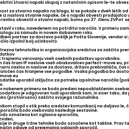
bitni stvarni napaki skupaj z natančnim opisom le-te obves
st za stvarno napako na blagu, ki se pokaže v dveh letih od
ce iz naslova stvarne napake, če o napaki obvesti prodajalca 
pravilno obvestil o stvarni napaki, bomo po 37. členu ZVPot s
tavil v roku, navedenem na potrditvi naročila. V primeru zam
razlogu za zamudo in novem dobavnem roku.
beni partner za dostavo pošiljk je Pošta Slovenije, vendar si
ilo izpolnil bolj učinkovito.
trezna tehnološka in organizacijska sredstva za zaščito pre
odatkov
k trajnemu varovanju vseh osebnih podatkov uporabnika.
čas hrani IP naslove vseh obiskovalcev perfect-move.eu, pri r
marni naslov in naslove za dostavo, državo prebivališča, čas i
oločen čas hranjene vse pogodbe. Vsaka pogodba bo dostopn
-move.eu
datke uporabil izključno za potrebe izpolnitve naročila (poš
o.
 v nobenem primeru ne bodo predani nepooblaščenim oseba
podatkov je odgovoren tudi uporabnik sam, in sicer tako, da
ko (protivirusno) zaščito svojega računalnika.
kom stopil v stik preko sredstev komunikacij na daljavo le, 
poročila bodo vsebovala naslednje sestavine:
odo označena kot oglasna sporočila,
zviden,
cije in druge tržne tehnike bodo označene kot takšne. Prav t
 način odjave od prejemanja oglasnih sporočil,