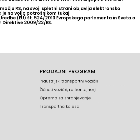
očju RS, na svoji spletni strani objavlja elektronsko
je na voljo potrošnikom tukaj.
Uredbe (EU) št. 524/2013 Evropskega parlamenta in Sveta o
n Direktive 2009/22/ES.
PRODAJNI PROGRAM
Industrijski transportni vozički
Žičnati vozički, rollkontejnerji
Oprema za shranjevanje
Transportna kolesa