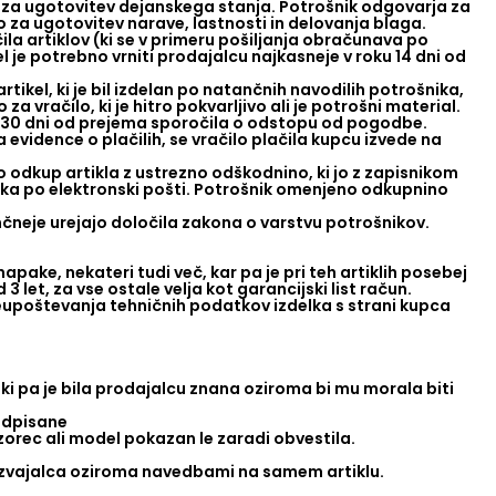
no za ugotovitev dejanskega stanja. Potrošnik odgovarja za
 za ugotovitev narave, lastnosti in delovanja blaga.
ila artiklov (ki se v primeru pošiljanja obračunava po
l je potrebno vrniti prodajalcu najkasneje v roku 14 dni od
kel, ki je bil izdelan po natančnih navodilih potrošnika,
a vračilo, ki je hitro pokvarljivo ali je potrošni material.
ku 30 dni od prejema sporočila o odstopu od pogodbe.
evidence o plačilih, se vračilo plačila kupcu izvede na
mo odkup artikla z ustrezno odškodnino, ki jo z zapisnikom
ika po elektronski pošti. Potrošnik omenjeno odkupnino
nčneje urejajo določila zakona o varstvu potrošnikov.
apake, nekateri tudi več, kar pa je pri teh artiklih posebej
3 let, za vse ostale velja kot garancijski list račun.
neupoštevanja tehničnih podatkov izdelka s strani kupca
 ki pa je bila prodajalcu znana oziroma bi mu morala biti
redpisane
 vzorec ali model pokazan le zaradi obvestila.
roizvajalca oziroma navedbami na samem artiklu.