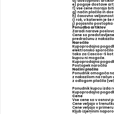
d) dostopnost artiklov 
e) pogoje dostave artik
f) vse cene morajo bit
g) način plačila in do
h) časovno veljavnos
i) rok, v katerem je š
j) pojasnilo postopka o
Ponudba artiklov
Zaradi narave poslovan
Cene so predstavljene 
predračunu z nakazilo
Naročilo
Kupoprodajna pogodba 
elektronsko sporočilo 
tako za Cascoo-S kot 
kupcu ni mogoče.
Kupoprodajna pogodba (
Postopek naročila
Načini plačila
Ponudnik omogoča nas
z nakazilom na račun 
z odlogom plačila (vel
Ponudnik kupcu izda ra
Kupoprodajna pogodba 
Cene
Vse cene so v osnovi 
Cene veljajo v trenutk
Cene veljajo v primeru
Kljub izjemnim naporom