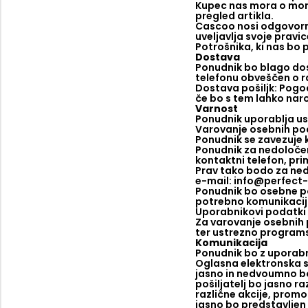
Kupec nas mora o more
pregled artikla.
Cascoo nosi odgovorno
uveljavlja svoje pravi
Potrošnika, ki nas bo 
Dostava
Ponudnik bo blago dos
telefonu obveščen o 
Dostava pošiljk: Pogod
če bo s tem lahko naroč
Varnost
Ponudnik uporablja us
Varovanje osebnih p
Ponudnik se zavezuje 
Ponudnik za nedoločen 
kontaktni telefon, pri
Prav tako bodo za ned
e-mail: info@perfect
Ponudnik bo osebne po
potrebno komunikacij
Uporabnikovi podatki
Za varovanje osebnih 
ter ustrezno programs
Komunikacija
Ponudnik bo z uporabni
Oglasna elektronska s
jasno in nedvoumno b
pošiljatelj bo jasno ra
različne akcije, promo
jasno bo predstavljen