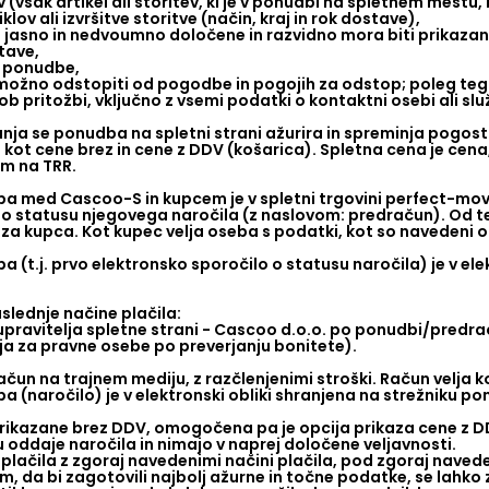
(vsak artikel ali storitev, ki je v ponudbi na spletnem mestu,
lov ali izvršitve storitve (način, kraj in rok dostave),
i jasno in nedvoumno določene in razvidno mora biti prikazano
stave,
t ponudbe,
e možno odstopiti od pogodbe in pogojih za odstop; poleg tega 
b pritožbi, vključno z vsemi podatki o kontaktni osebi ali služ
ja se ponudba na spletni strani ažurira in spreminja pogosto
kot cene brez in cene z DDV (košarica). Spletna cena je cena,
m na TRR.
med Cascoo-S in kupcem je v spletni trgovini perfect-move
o statusu njegovega naročila (z naslovom: predračun). Od tega
za kupca. Kot kupec velja oseba s podatki, kot so navedeni 
t.j. prvo elektronsko sporočilo o statusu naročila) je v elek
lednje načine plačila:
upravitelja spletne strani - Cascoo d.o.o. po ponudbi/predra
ja za pravne osebe po preverjanju bonitete).
čun na trajnem mediju, z razčlenjenimi stroški. Račun velja k
(naročilo) je v elektronski obliki shranjena na strežniku po
prikazane brez DDV, omogočena pa je opcija prikaza cene z D
u oddaje naročila in nimajo v naprej določene veljavnosti.
 plačila z zgoraj navedenimi načini plačila, pod zgoraj naved
, da bi zagotovili najbolj ažurne in točne podatke, se lahko 