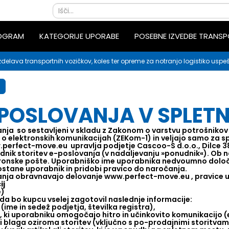
ROGRAM
KATEGORIJE UPORABE
POSEBNE IZVEDBE TRANS
zdelava transportnih vozičkov, koles ter opreme za notranjo logistiko uspeš
POSLOVANJA V SPLETN
anja so sestavljeni v skladu z Zakonom o varstvu potrošnik
o elektronskih komunikacijah (ZEKom-1) in veljajo samo za 
.perfect-move.eu upravlja podjetje Cascoo-S d.o.o., Dilce 38
udnik storitev e-poslovanja (v nadaljevanju »ponudnik«). Ob 
ronske pošte. Uporabniško ime uporabnika nedvoumno določa
stane uporabnik in pridobi pravico do naročanja.
vanja obravnavajo delovanje www.perfect-move.eu , pravice
ij
e)
da bo kupcu vselej zagotovil naslednje informacije:
(ime in sedež podjetja, številka registra),
 ki uporabniku omogočajo hitro in učinkovito komunikacijo (
i blaga oziroma storitev (vključno s po-prodajnimi storitvami