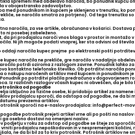
rtikla spremeni med obdelavo naročila, bo ponudnik kupcu o
 šla v obojestransko zadovoljstvo.
med ponudnikom in kupcem je sklenjena v trenutku, ko ponu
ekliče, se naročilo smatra za potrjeno). Od tega trenutka so vs
ca.
tna naročila, za vse artikle, obračunana v košarici. Dostava
 to ni posebej zabeleženo.
da pri prodajalcu naroči vnos blaga v prostor in montažo v p
čila. Ni jih mogoče podati vnaprej, ker sta odvisni od števila 
Po oddaji naročila kupec prejme po elektronski pošti potrdit
Če kupec naročila ne prekliče, gre naročilo v nadaljnjo obdel
 naročilo potrdi oziroma z razlogom zavrne. Ponudnik lahko z
ovo kontaktno telefonsko številko. Ob potrditvi naročila pon
 o nakupu naročenih artiklov med kupcem in ponudnikom je na
Ponudnik po potrditvi plačila predračuna v dogovorjenem roku
ca. Iz različnih razlogov včasih kupec ni obveščen, da je bil
potrošnika od pogodbe
lja izključno za fizične osebe, ki pridobijo artikel za namene 
klov prodajalcu sporoči, da odstopa od pogodbe, ne da bi mu 
 datumu prevzema artiklov.
trošnik sporoči na e-naslov prodajalca: info@perfect-mov
ogodbe potrošnik prejeti artikel vrne ali po pošti na naslov 
li ga osebno dostavi na omenjeni naslov.
klov podjetju v roku za odstop od pogodbe se šteje za sporoč
vrniti prodajalcu nepoškodovan in v nespremenjeni količini, raz
šala, ne da bi bil za to kriv potrošnik. Potrošnik artiklov n