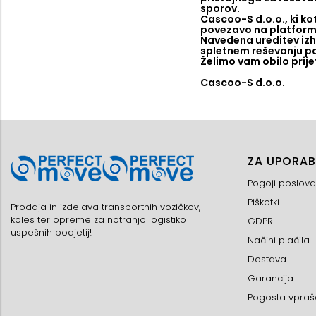
sporov.
Cascoo-S d.o.o., ki ko
povezavo na platformo
Navedena ureditev izh
spletnem reševanju po
Želimo vam obilo prije
Cascoo-S d.o.o.
ZA UPORAB
Pogoji poslova
Piškotki
Prodaja in izdelava transportnih vozičkov,
koles ter opreme za notranjo logistiko
GDPR
uspešnih podjetij!
Načini plačila
Dostava
Garancija
Pogosta vpraš