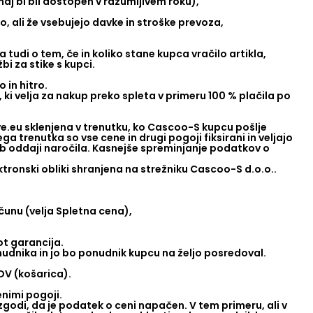
 naj bi bil dostopen v razumljivem roku),
, ali že vsebujejo davke in stroške prevoza,
tudi o tem, če in koliko stane kupca vračilo artikla,
bi za stike s kupci.
 in hitro.
 ki velja za nakup preko spleta v primeru 100 % plačila po
.eu sklenjena v trenutku, ko Cascoo-S kupcu pošlje
 trenutka so vse cene in drugi pogoji fiksirani in veljajo
ob oddaji naročila. Kasnejše spreminjanje podatkov o
tronski obliki shranjena na strežniku Cascoo-S d.o.o..
čunu (velja Spletna cena),
ot garancija.
nudnika in jo bo ponudnik kupcu na željo posredoval.
DV (košarica).
enimi pogoji.
zgodi, da je podatek o ceni napačen. V tem primeru, ali v