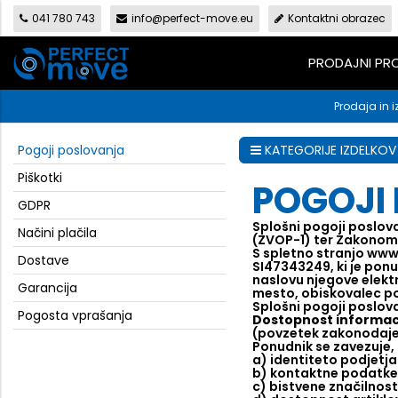
041 780 743
info@perfect-move.eu
Kontaktni obrazec
PRODAJNI P
Prodaja in i
Pogoji poslovanja
KATEGORIJE IZDELKOV
Piškotki
POGOJI 
GDPR
Splošni pogoji poslov
Načini plačila
(ZVOP-1) ter Zakonom 
S spletno stranjo www
Dostave
SI47343249, ki je pon
naslovu njegove elekt
Garancija
mesto, obiskovalec po
Splošni pogoji poslo
Pogosta vprašanja
Dostopnost informac
(povzetek zakonodaj
Ponudnik se zavezuje, 
a) identiteto podjetja 
b) kontaktne podatke,
c) bistvene značilnost