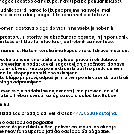
mogočil odstop od nakupa, hkrati pa bo ponudnik kupcu
dnik potrdi naročilo (kupec prejme na svoj e-mail
e cene in drugi pogoji fiksirani in veljajo tako za
 pomeni dostava blaga do vrat in ne vsebuje nobenih
rostoru. Ti storitvi se obračunata posebej in jih ponudnik
in teže artiklov ter števila ur, potrebnih za montažo.
ev naročila. Na tem koraku ima kupec v roku 1 dneva možnost
avo, ko ponudnik naročilo pregleda, preveri rok dobave
a preverjanje podatkov ali zagotavljanja točnosti dobave
udnik obvesti kupca po elektronski pošti o predvidenem
 tej stopnji nepreklicno sklenjena.
 blago pripravi, odpošlje in o tem po elektronski pošti ali
o blago odpremljeno.
izven svoje pridobitne dejavnosti) ima pravico, da v 14
bilo treba navesti razlog za svojo odločitev. Rok se
e.eu
skladišča prodajalca: Veliki Otok 44
A
,
6230 Postojna,
ilo o odstopu od pogodbe.
en če je artikel uničen, pokvarjen, izgubljen ali se je
e sme neovirano uporabljati do odstopa od pogodbe.