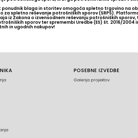
t ponudnik blaga in storitev omogoča spletno trgovino na obm
 za spletno reševanje potrošniških sporov (SRPS). Platforma 
aja iz Zakona o izvensodnem reševanju potrošniških sporov, 
trošniških sporov ter spremembi Uredbe (ES) št. 2016/2004 i
tnih in ugodnih nakupov!
NIKA
POSEBNE IZVEDBE
nja
Galerija projektov
anja