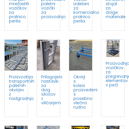
mrežastih
paletni
izdelani
stojal
vozičkov
vozički
za
za
za
za
komercialno
dolge
pralnico
proizvodnjo
pralnico
materiale
perila
perila
Proizvodnj
vozičkov
za
pregrevanj
Proizvodnja
Prilagojeni
Okvirji
elementov
transportnih
nastavki
s
v peči
paletnih
za
kolesi
okvirjev
dvig
proizvedeni
z
silosov
s
nadgradnjo
z
posebno
viličarjem
vlečno
rudno