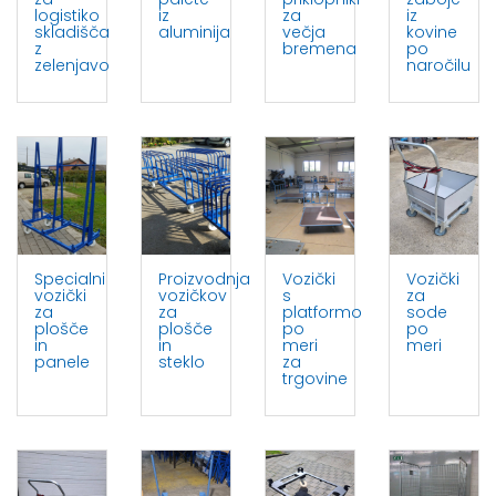
logistiko
iz
za
iz
skladišča
aluminija
večja
kovine
z
bremena
po
zelenjavo
naročilu
Specialni
Proizvodnja
Vozički
Vozički
vozički
vozičkov
s
za
za
za
platformo
sode
plošče
plošče
po
po
in
in
meri
meri
panele
steklo
za
trgovine