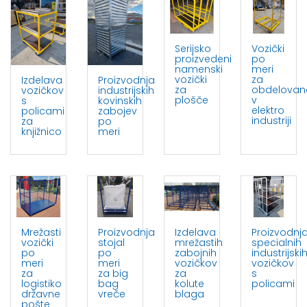
Serijsko
Vozički
proizvedeni
po
namenski
meri
vozički
za
Izdelava
Proizvodnja
za
obdelovan
vozičkov
industrijskih
plošče
v
s
kovinskih
elektro
policami
zabojev
industriji
za
po
knjižnico
meri
Mrežasti
Proizvodnja
Izdelava
Proizvodnj
vozički
stojal
mrežastih
specialnih
po
po
zabojnih
industrijski
meri
meri
vozičkov
vozičkov
za
za big
za
s
logistiko
bag
kolute
policami
državne
vreče
blaga
pošte