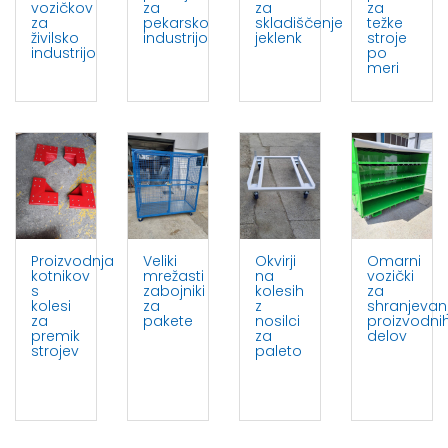
vozičkov
za
za
za
za
pekarsko
skladiščenje
težke
živilsko
industrijo
jeklenk
stroje
industrijo
po
meri
Proizvodnja
Veliki
Okvirji
Omarni
kotnikov
mrežasti
na
vozički
s
zabojniki
kolesih
za
kolesi
za
z
shranjevan
za
pakete
nosilci
proizvodni
premik
za
delov
strojev
paleto