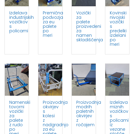
Izdelava
Premična
Vozički
Kovinski
industrijskih
podvozja
za
nivojski
vozičkov
za eu
palete
vozički
s
palete
proizvedeni
s
policami
po
za
predelki
meri
namen
izdelani
skladiščenja
po
meri
Namenski
Proizvodnja
Proizvodnja
Izdelava
tovorni
okvirjev
modrih
miznih
vozički
s
paletnih
vozičkov
za
kolesi
okvirjev
s
palete
z
z
policami
z rudo
nadgradnjo
ročajem
iz
po
za eu
vezane
meri
palete
plošče