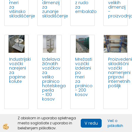
meri
dimenzij
z rudo
velikih
za
za
za
dimenzij
višinsko
zunanje
embalažo
-
skladiščenje
skladiščenje
proizvodnj
Industrijski
Izdelava
Mrežasti
Proizvedeni
vozički
žičnatih
vozički
skladiščni
narejeni
vozičkov
izdelani
vozički
za
za
po
namenjeni
papirne
veliko
meri
pripravi
kolute
pralnico
za
internetnih
hotelskega
pralnico
pošiljk
perila
- 200
- 100
kosov
kosov
Z obiskom in uporabo spletnega
Več o
V redu
mesta soglašate z uporabo in
piškotkih
beleženjem piškotkov.