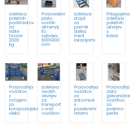
Izdelava
Proizvedeni
Izdelava
Prilagojena
paletnih
plato
stojal
izdelava
podstavkov
vozički
za
paletnih
za
dimenzij
premik
okvirjev
težke
EU
stekla
s
tovore
zabojev
med
kolesi
2000
600X400
lokacijami
kg
mm
Proizvodnja
Izdelava
Proizvodnja
Proizvodnj
vozičkov
visokih
vozičkov
zlato
z
okvirjev
za
galvanizira
ročajem
za
satovnice
vozičkov
za
transport
s
za
kompozicijsko
v vrsti
posebnimi
pralnico
vleko
vozičkov
režami
perila