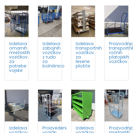
Izdelava
Izdelava
Izdelava
Proizvodnj
omarnih
zabojnih
transportnih
transportni
mrežastih
vozičkov
vozičkov
ročnih
vozičkov
z rudo
za
platojskih
za
za
lesene
vozičkov
potrebe
bolnišnico
plošče
vojske
Izdelava
Proizvedeni
Izdelava
Proizvodnj
vozičkov
vozički
vozičkov
mrežastih