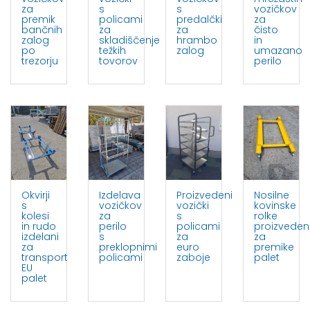
za
s
s
vozičkov
premik
policami
predalčki
za
bančnih
za
za
čisto
zalog
skladiščenje
hrambo
in
po
težkih
zalog
umazano
trezorju
tovorov
perilo
Okvirji
Izdelava
Proizvedeni
Nosilne
s
vozičkov
vozički
kovinske
kolesi
za
s
rolke
in rudo
perilo
policami
proizveden
izdelani
s
za
za
za
preklopnimi
euro
premike
transport
policami
zaboje
palet
EU
palet