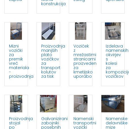
konstrukcija
Mizni
Proizvodnja
Voziček
Izdelava
vozički
manjših
z
namenskih
za
plato
mrežastimi
okvirjev
premik
vozičkov
stranicami
s
vreč
za
proizveden
kolesi
materiala
transport
za
za
-
kolutov
kmetijsko
kompozicij
proizvodnja
za tisk
uporabo
vozičkov
Proizvodnja
Galvanizirani
Namenski
Namenske
stojal
zabojniki
transportni
delavniške
po
posebnih
vozički
mize