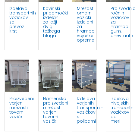
Izdelava
Kovinski
Mrežasti
Proizvodnj
transportnih
pripomočki
omarni
ročnih
vozičkov
izdelani
vozički
vozičkov
za
za lažji
izdelani
za
prevoz
dvig
za
hrambo
krst
težkega
hrambo
gum,
blaga
vojaške
pnevmatik
opreme
Proizvedeni
Namensko
Izdelava
Izdelava
varjeni
proizvedeni
varjenih
nivojskih
mrežasti
mrežasti
transportnih
transportni
tovorni
varjeni
vozičkov
vozičkov
vozički
tovorni
s
po
vozički
policami
meri