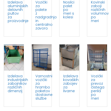
Izdelava
Vozički
Nosilci
Kovinski
aluminijskih
za
palet
zaboji
delavnih
palete
po
različnih
pultov
z
meri s
volumnov
za
nadgradnjo
kolesi
po
proizvodnje
in
meri
centralno
zavoro
Izdelava
Varnostni
Izdelava
Vozički
industrijskih
vozički
kovaških
za
zabojnikov
za
zabojev
prevoz
različnih
hrambo
za
čistega
dimenzij
paketov
livarne
perila
dostavne
po
službe
meri