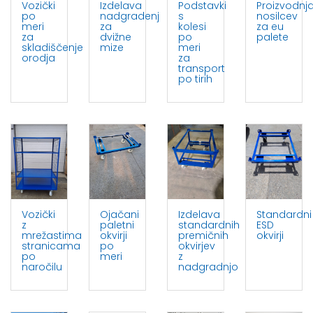
Vozički
Izdelava
Podstavki
Proizvodnj
po
nadgradenj
s
nosilcev
meri
za
kolesi
za eu
za
dvižne
po
palete
skladiščenje
mize
meri
orodja
za
transport
po tirih
Vozički
Ojačani
Izdelava
Standardni
z
paletni
standardnih
ESD
mrežastima
okvirji
premičnih
okvirji
stranicama
po
okvirjev
po
meri
z
naročilu
nadgradnjo