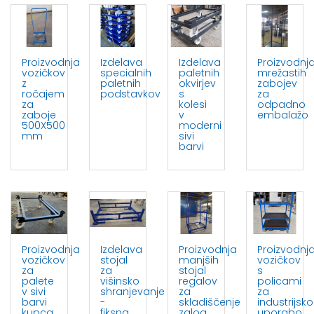
Proizvodnja
Izdelava
Izdelava
Proizvodnj
vozičkov
specialnih
paletnih
mrežastih
z
paletnih
okvirjev
zabojev
ročajem
podstavkov
s
za
za
kolesi
odpadno
zaboje
v
embalažo
500X500
moderni
mm
sivi
barvi
Proizvodnja
Izdelava
Proizvodnja
Proizvodnj
vozičkov
stojal
manjših
vozičkov
za
za
stojal
s
palete
višinsko
regalov
policami
v sivi
shranjevanje
za
za
barvi
-
skladiščenje
industrijsko
kupca
fiksna
zalog
uporabo