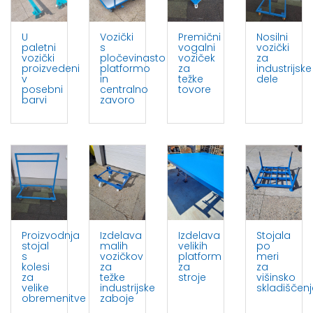
U
Vozički
Premični
Nosilni
paletni
s
vogalni
vozički
vozički
pločevinasto
voziček
za
proizvedeni
platformo
za
industrijske
v
in
težke
dele
posebni
centralno
tovore
barvi
zavoro
Proizvodnja
Izdelava
Izdelava
Stojala
stojal
malih
velikih
po
s
vozičkov
platform
meri
kolesi
za
za
za
za
težke
stroje
višinsko
velike
industrijske
skladiščenj
obremenitve
zaboje