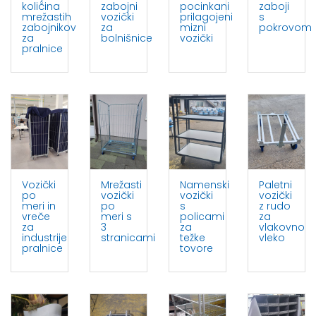
količina
zabojni
pocinkani
zaboji
mrežastih
vozički
prilagojeni
s
zabojnikov
za
mizni
pokrovom
za
bolnišnice
vozički
pralnice
Vozički
Mrežasti
Namenski
Paletni
po
vozički
vozički
vozički
meri in
po
s
z rudo
vreče
meri s
policami
za
za
3
za
vlakovno
industrije
stranicami
težke
vleko
pralnice
tovore