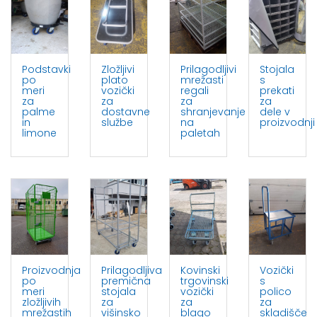
Podstavki
Zložljivi
Prilagodljivi
Stojala
po
plato
mrežasti
s
meri
vozički
regali
prekati
za
za
za
za
palme
dostavne
shranjevanje
dele v
in
službe
na
proizvodnji
limone
paletah
Proizvodnja
Prilagodljiva
Kovinski
Vozički
po
premična
trgovinski
s
meri
stojala
vozički
polico
zložljivih
za
za
za
mrežastih
višinsko
blago
skladišče