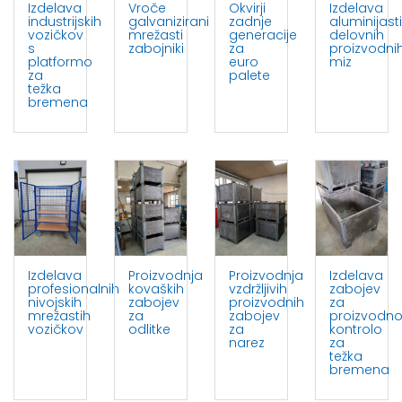
Izdelava
Vroče
Okvirji
Izdelava
industrijskih
galvanizirani
zadnje
aluminijast
vozičkov
mrežasti
generacije
delovnih
s
zabojniki
za
proizvodni
platformo
euro
miz
za
palete
težka
bremena
Izdelava
Proizvodnja
Proizvodnja
Izdelava
profesionalnih
kovaških
vzdržljivih
zabojev
nivojskih
zabojev
proizvodnih
za
mrežastih
za
zabojev
proizvodn
vozičkov
odlitke
za
kontrolo
narez
za
težka
bremena