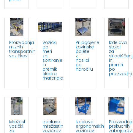
Proizvodnja
Vozički
Prilagojene
Izdelava
miznih
po
kovinske
stojal
transportnih
meri
palete
za
vozičkov
za
z
skladiščenj
sortiranje
nosilci
in
in
po
premik
premik
naročilu
po
elektro
proizvodnji
materiala
Mrežasti
Izdelava
Izdelava
Proizvodnj
vozički
mrežastih
ergonomskih
prekucnih
za
vozičkov
vozičkov
zabojnikov