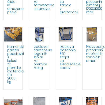
čisto
za
za
posebnih
in
zdravstveno
zaboje
dimenzij
umazano
ustanovo
v
1200X1000
perilo
proizvodnji
mm
Namenski
Izdelava
Izdelava
Proizvodnj
paletni
namenskih
posebnih
premičnih
podstavki
regalnih
ESD
mrežastih
s
stojal
stojal
zabojnih
kolesi
za
za
omar
za
premike
skladiščenje
premike
zalog
sodov
materiala
do
2000
kg