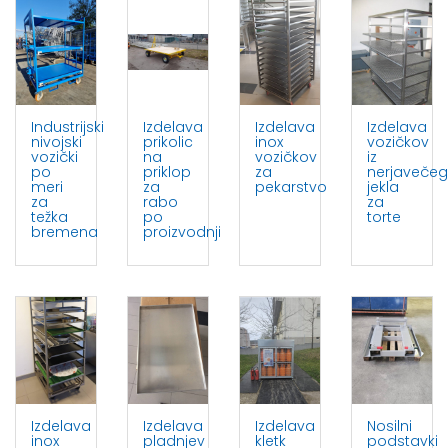
Industrijski
Izdelava
Izdelava
Izdelava
nivojski
prikolic
inox
vozičkov
vozički
na
vozičkov
iz
po
priklop
za
nerjaveče
meri
za
pekarstvo
jekla
za
rabo
za
težka
po
torte
bremena
proizvodnji
Izdelava
Izdelava
Izdelava
Nosilni
inox
pladnjev
kletk
podstavki