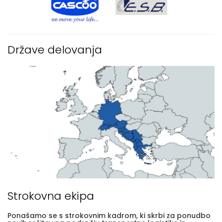
Države delovanja
Strokovna ekipa
Ponašamo se s strokovnim kadrom, ki skrbi za ponudbo