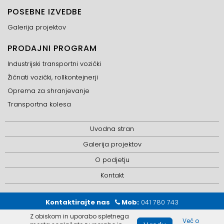
POSEBNE IZVEDBE
Galerija projektov
PRODAJNI PROGRAM
Industrijski transportni vozički
Žičnati vozički, rollkontejnerji
Oprema za shranjevanje
Transportna kolesa
Uvodna stran
Galerija projektov
O podjetju
Kontakt
Kontaktirajte nas
Mob:
041 780 743
Email:
info@perfect-move.eu
Z obiskom in uporabo spletnega
Več o