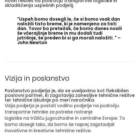
novih rešitev na področju transportne logistike in
skladiščenja uspešnih podjetij.
"Uspeh bomo dosegli le, če si bomo vsak dan
naložili tisto breme, ki je namenjeno za tisti
dan. Tovor bo pretežak, če bomo danes nosili
še včerajšnje breme in mu dodali tudi
jutrišnje, še preden bi si ga morali naložiti. " –
John Newton
Vizija in poslanstvo
Poslanstvo podjetja je, da se uveljavimo kot fleksibilen
poslovni partner, ki zagotavlja zanesljive tehnične rešitve
ter tehnične izkušnje po meri naročnika.
Vizija podjetja je postati vodilno podjetje na področju
transportne tehnike za potrebe notranje
logistike na tržišču jugovzhodne in centralne Evrope. To
bomo dosegli tako, da bomo še naprej zagotavljali
inovativne in kreativne tehnične rešitve.