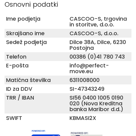
Osnovni podatki
Ime podjetja
CASCOO-S, trgovina
in storitve, d.o.o.
Skrajšano ime
CASCOO-S, d.o.o.
Sedež podjetja
Dilce 38A, Dilce, 6230
Postojna
Telefon
00386 (0)41 780 743
E-pošta
info@perfect-
move.eu
Matična številka
6311008000
ID za DDV
SI-47343249
TRR / IBAN
SI56 0400 1005 0190
020 (Nova Kreditna
banka Maribor d.d.)
SWIFT
KBMASI2X