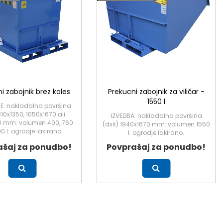
i zabojnik brez koles
Prekucni zabojnik za viličar -
1550 l
E: nakladalna površina
810x1350, 1050x1670 ali
IZVEDBA: nakladalna površina
0 mm: volumen 400, 760
(dxš) 1940x1670 mm: volumen 1550
00 l: ogrodje lakirano.
l: ogrodje lakirano.
ašaj za ponudbo!
Povprašaj za ponudbo!
Več