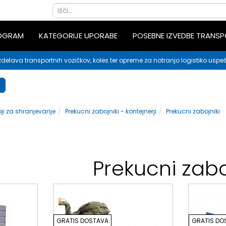
ROGRAM
KATEGORIJE UPORABE
POSEBNE IZVEDBE TRANS
zdelava transportnih vozičkov, koles ter opreme za notranjo logistiko uspeš
ji za shranjevanje
Prekucni zabojniki - kontejnerji
Prekucni zabojniki
Prekucni zabo
GRATIS DOSTAVA
GRATIS DO