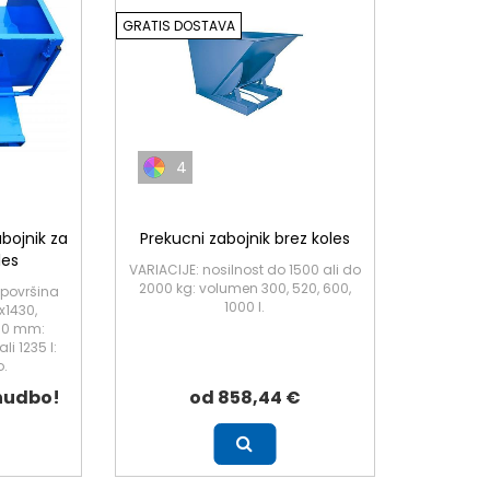
GRATIS DOSTAVA
4
abojnik za
Prekucni zabojnik brez koles
les
VARIACIJE: nosilnost do 1500 ali do
2000 kg: volumen 300, 520, 600,
 površina
1000 l.
x1430,
530 mm:
li 1235 l:
o.
nudbo!
od 858,44 €
Več