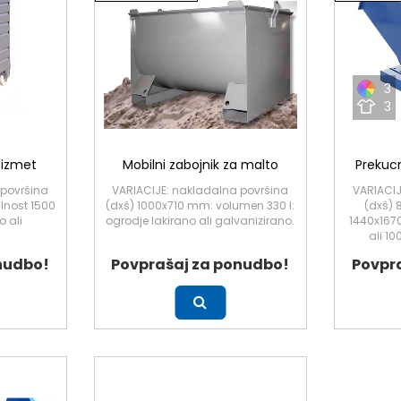
3
3
 izmet
Mobilni zabojnik za malto
Prekucn
 površina
VARIACIJE: nakladalna površina
VARIACIJ
lnost 1500
(dxš) 1000x710 mm: volumen 330 l:
(dxš) 
o ali
ogrodje lakirano ali galvanizirano.
1440x167
ali 10
nudbo!
Povprašaj za ponudbo!
Povpr
Več
Več