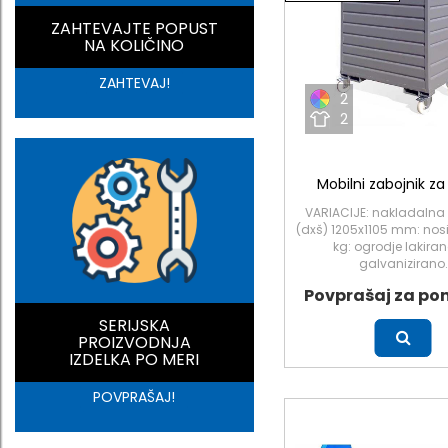
ZAHTEVAJTE POPUST
NA KOLIČINO
ZAHTEVAJ!
2
2
Mobilni zabojnik za
VARIACIJE: nakladalna
(dxš) 1205x1105 mm: nosi
kg: ogrodje lakiran
galvanizirano.
Povprašaj za po
SERIJSKA
Več
PROIZVODNJA
IZDELKA PO MERI
POVPRAŠAJ!