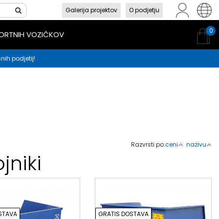
Galerija projektov
O podjetju
sl
en
hr
0
PORTNIH VOZIČKOV
nih podjetij!
Razvrsti po:
ceni
nazivu
jniki
STAVA
GRATIS DOSTAVA