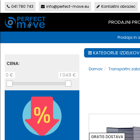
041 780 743
info@perfect-move.eu
Kontaktni obrazec
PRODAJNI P
Prodaja in i
KATEGORIJE IZDELKOV
CENA:
Domov
Transportni zabo
0 €
1 049 €
GRATIS DOSTAVA