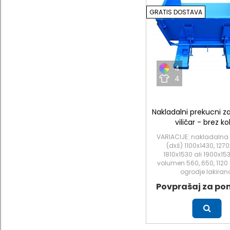
GRATIS DOSTAVA
4
4
Nakladalni prekucni z
viličar - brez ko
VARIACIJE: nakladalna
(dxš) 1100x1430, 1270
1810x1530 ali 1900x1
volumen 560, 650, 1120 a
ogrodje lakiran
Povprašaj za po
Več