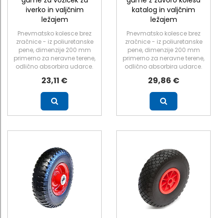
gume za voziček za
gume z zavoro kolesa
iverko in valjčnim
katalog in valjčnim
ležajem
ležajem
Pnevmatsko kolesce brez
Pnevmatsko kolesce brez
zračnice - iz poliuretanske
zračnice - iz poliuretanske
pene, dimenzije 200 mm
pene, dimenzije 200 mm
primerno za neravne terene,
primerno za neravne terene,
odlično absorbira udarce.
odlično absorbira udarce.
23,11 €
29,86 €
Več
Več