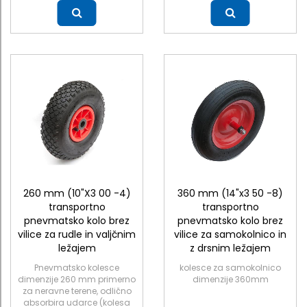
Več
Več
260 mm (10"X3 00 -4)
360 mm (14"x3 50 -8)
transportno
transportno
pnevmatsko kolo brez
pnevmatsko kolo brez
vilice za rudle in valjčnim
vilice za samokolnico in
ležajem
z drsnim ležajem
Pnevmatsko kolesce
kolesce za samokolnico
dimenzije 260 mm primerno
dimenzije 360mm
za neravne terene, odlično
absorbira udarce (kolesa