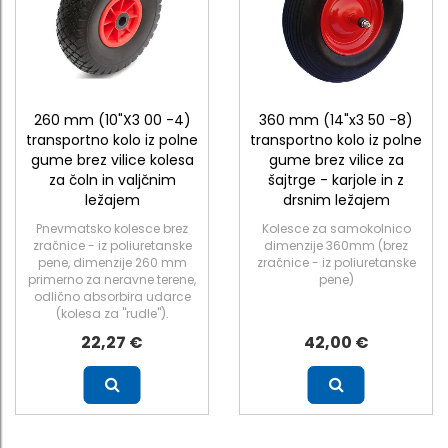
260 mm (10"X3 00 -4)
360 mm (14"x3 50 -8)
transportno kolo iz polne
transportno kolo iz polne
gume brez vilice kolesa
gume brez vilice za
za čoln in valjčnim
šajtrge - karjole in z
ležajem
drsnim ležajem
Pnevmatsko kolesce brez
Kolesce za samokolnico
zračnice - iz poliuretanske
dimenzije 360mm (brez
pene, dimenzije 260 mm
zračnice - iz poliuretanske
primerno za neravne terene,
pene)
odlično absorbira udarce
(kolesa za "rudle").
22,27 €
42,00 €
Več
Več