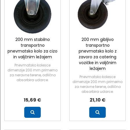
200 mm stabilno
200 mm gibljivo
transportno
transportno
pnevmatsko kolo za cizo
pnevmatsko kolo z
in valjčnim ležajem
zavoro za catering
vozičke in valjčnim
Pnevmatsko kolesce
ležajem
dimenzije 200 mm primerno
za neravne terene, odlično
Pnevmatsko kolesce
absorbira udarce.
dimenzije 200 mm primerno
za neravne terene, odlično
absorbira udarce.
15,69 €
21,10 €
Več
Več