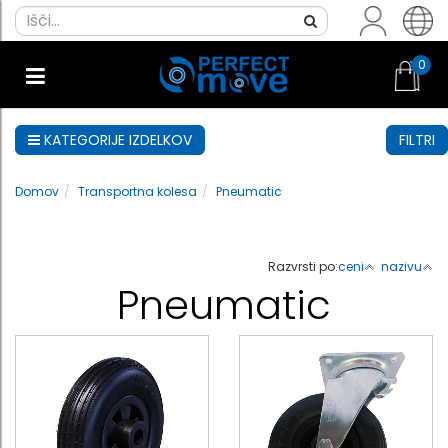
0
KATEGORIJE IZDELKOV
FILTRI
Domov
Transportna kolesa
Pneumatic
Razvrsti po:
ceni
nazivu
Pneumatic