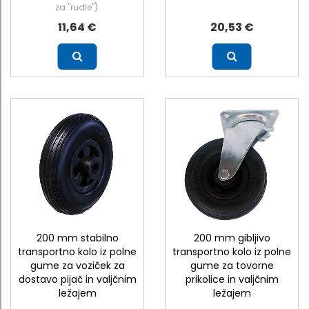
za "rudle").
11,64 €
20,53 €
Več
Več
200 mm stabilno
200 mm gibljivo
transportno kolo iz polne
transportno kolo iz polne
gume za voziček za
gume za tovorne
dostavo pijač in valjčnim
prikolice in valjčnim
ležajem
ležajem