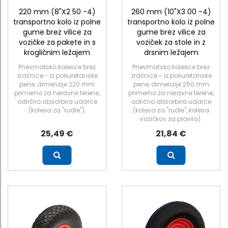
220 mm (8"X2 50 -4)
260 mm (10"X3 00 -4)
transportno kolo iz polne
transportno kolo iz polne
gume brez vilice za
gume brez vilice za
vozičke za pakete in s
voziček za stole in z
krogličnim ležajem
drsnim ležajem
Pnevmatsko kolesce brez
Pnevmatsko kolesce brez
zračnice - iz poliuretanske
zračnice - iz poliuretanske
pene, dimenzije 220 mm
pene, dimenzije 260 mm
primerno za neravne terene,
primerno za neravne terene,
odlično absorbira udarce
odlično absorbira udarce
(kolesa za "rudle").
(kolesa za "rudle", kolesa
vozičkov za plovila).
25,49 €
21,84 €
Več
Več