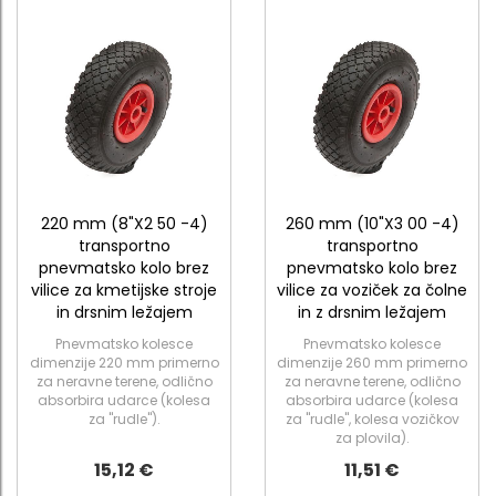
220 mm (8"X2 50 -4)
260 mm (10"X3 00 -4)
transportno
transportno
pnevmatsko kolo brez
pnevmatsko kolo brez
vilice za kmetijske stroje
vilice za voziček za čolne
in drsnim ležajem
in z drsnim ležajem
Pnevmatsko kolesce
Pnevmatsko kolesce
dimenzije 220 mm primerno
dimenzije 260 mm primerno
za neravne terene, odlično
za neravne terene, odlično
absorbira udarce (kolesa
absorbira udarce (kolesa
za "rudle").
za "rudle", kolesa vozičkov
za plovila).
15,12 €
11,51 €