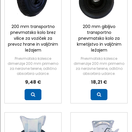
200 mm transportno
200 mm gibljivo
pnevmatsko kolo brez
transportno
vilice za voziček za
pnevmatsko kolo za
prevoz hrane in valjčnim
kmetijstvo in valjčnim
ležajem
ležajem
Pnevmatsko kolesce
Pnevmatsko kolesce
dimenzije 200 mm primerno
dimenzije 200 mm primerno
za neravne terene, odlično
za neravne terene, odlično
absorbira udarce.
absorbira udarce.
9,48 €
18,21 €
Več
Več