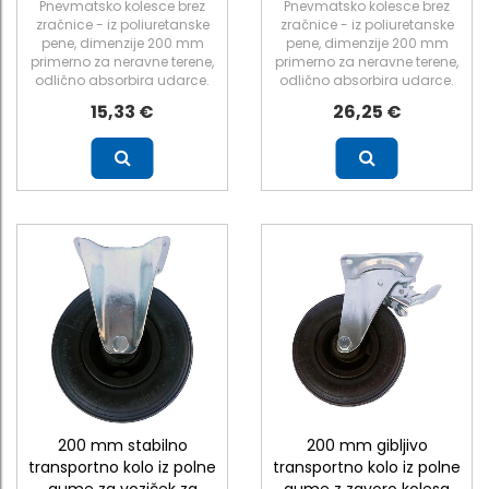
Pnevmatsko kolesce brez
Pnevmatsko kolesce brez
zračnice - iz poliuretanske
zračnice - iz poliuretanske
pene, dimenzije 200 mm
pene, dimenzije 200 mm
primerno za neravne terene,
primerno za neravne terene,
odlično absorbira udarce.
odlično absorbira udarce.
15,33 €
26,25 €
Več
Več
200 mm stabilno
200 mm gibljivo
transportno kolo iz polne
transportno kolo iz polne