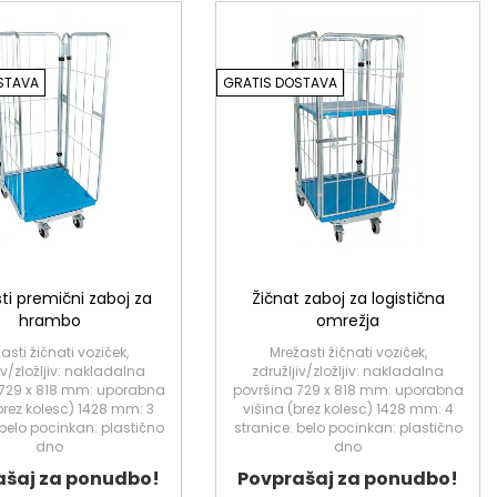
STAVA
GRATIS DOSTAVA
ti premični zaboj za
Žičnat zaboj za logistična
hrambo
omrežja
asti žičnati voziček,
Mrežasti žičnati voziček,
iv/zložljiv: nakladalna
združljiv/zložljiv: nakladalna
 729 x 818 mm: uporabna
površina 729 x 818 mm: uporabna
brez kolesc) 1428 mm: 3
višina (brez kolesc) 1428 mm: 4
 belo pocinkan: plastično
stranice: belo pocinkan: plastično
dno
dno
ašaj za ponudbo!
Povprašaj za ponudbo!