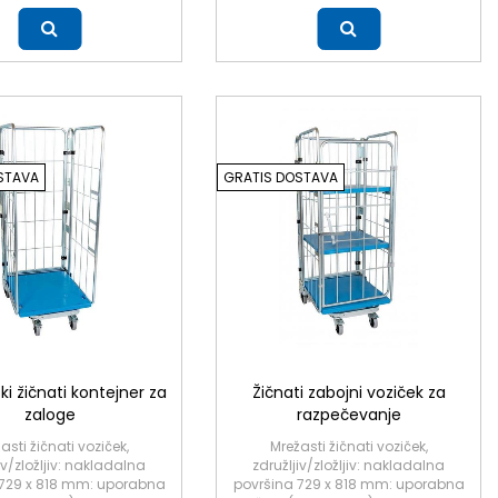
Več
STAVA
GRATIS DOSTAVA
ski žičnati kontejner za
Žičnati zabojni voziček za
zaloge
razpečevanje
asti žičnati voziček,
Mrežasti žičnati voziček,
iv/zložljiv: nakladalna
združljiv/zložljiv: nakladalna
 729 x 818 mm: uporabna
površina 729 x 818 mm: uporabna