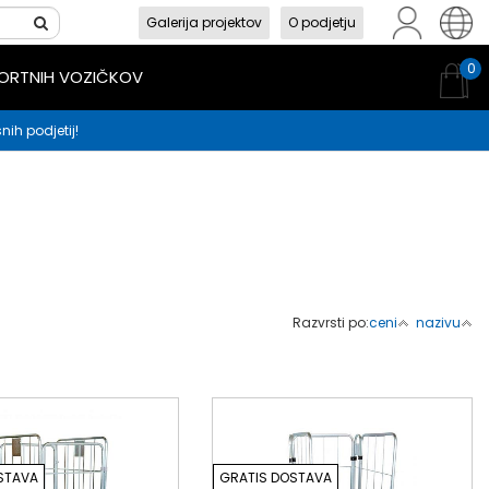
Galerija projektov
O podjetju
sl
en
hr
0
PORTNIH VOZIČKOV
nih podjetij!
Razvrsti po:
ceni
nazivu
STAVA
GRATIS DOSTAVA