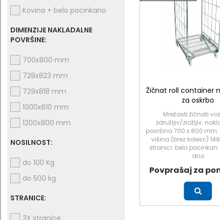
Kovina + belo pocinkano
DIMENZIJE NAKLADALNE
POVRŠINE:
700x800 mm
728x823 mm
Žičnat roll container 
729x818 mm
za oskrbo
1000x610 mm
Mrežasti žičnati voz
1200x800 mm
združljiv/zložljiv: na
površina 700 x 800 mm:
višina (brez kolesc) 1
NOSILNOST:
stranici: belo pocinkan
dno
do 100 Kg
Povprašaj za po
do 500 kg
Več
STRANICE:
3X stranice