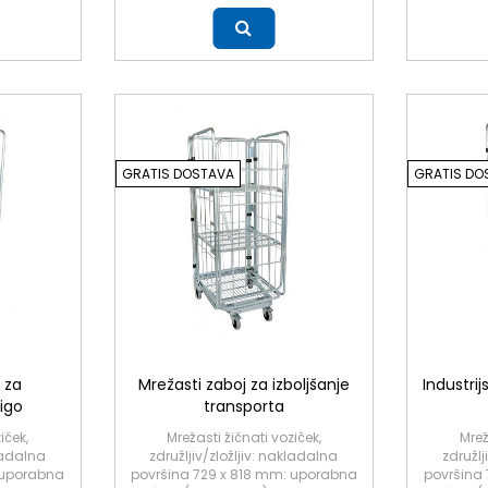
Več
Več
GRATIS DOSTAVA
GRATIS DO
 za
Mrežasti zaboj za izboljšanje
Industrij
igo
transporta
iček,
Mrežasti žičnati voziček,
Mrež
kladalna
združljiv/zložljiv: nakladalna
združlj
 uporabna
površina 729 x 818 mm: uporabna
površina