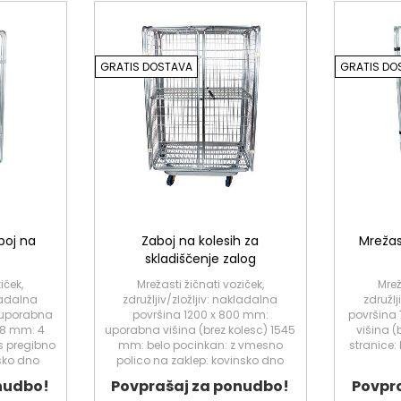
GRATIS DOSTAVA
GRATIS DO
boj na
Zaboj na kolesih za
Mrežas
skladiščenje zalog
iček,
Mrežasti žičnati voziček,
Mrež
kladalna
združljiv/zložljiv: nakladalna
združlj
 uporabna
površina 1200 x 800 mm:
površina
428 mm: 4
uporabna višina (brez kolesc) 1545
višina (
 s pregibno
mm: belo pocinkan: z vmesno
stranice:
sko dno
polico na zaklep: kovinsko dno
nudbo!
Povprašaj za ponudbo!
Povpr