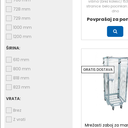
700 mm
višina (brez kolesc) 1
stranice: belo pocinkan
728 mm
dno
729 mm
Povprašaj za po
1000 mm
Več
1200 mm
ŠIRINA:
610 mm
800 mm
GRATIS DOSTAVA
818 mm
823 mm
VRATA:
Brez
Z vrati
Mrežasti zaboj za man