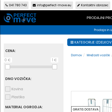
041 780 743
info@perfect-move.eu
Kontaktni obrazec
PRODAJNI P
Prodaja in i
KATEGORIJE IZDELKOV
CENA:
Domov
Mrežasti vozički
0 €
1 €
DNO VOZIČKA:
Kovina
Plastika
MATERIAL OGRODJA:
GRATIS DOSTAVA