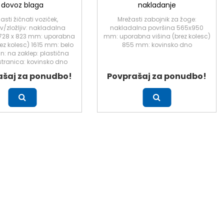
dovoz blaga
nakladanje
asti žičnati voziček,
Mrežasti zabojnik za žoge:
iv/zložljiv: nakladalna
nakladalna površina 565x950
 728 x 823 mm: uporabna
mm: uporabna višina (brez kolesc)
rez kolesc) 1615 mm: belo
855 mm: kovinsko dno
n: na zaklep: plastična
stranica: kovinsko dno
ašaj za ponudbo!
Povprašaj za ponudbo!
Več