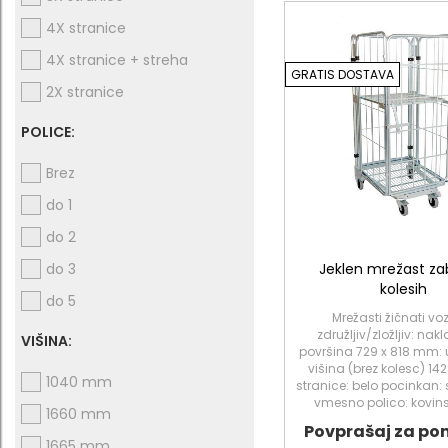
4X stranice
4X stranice + streha
GRATIS DOSTAVA
2X stranice
POLICE:
Brez
do 1
do 2
Jeklen mrežast za
do 3
kolesih
do 5
Mrežasti žičnati voz
združljiv/zložljiv: na
VIŠINA:
površina 729 x 818 mm:
višina (brez kolesc) 1
1040 mm
stranice: belo pocinkan:
vmesno polico: kovin
1660 mm
Povprašaj za po
1665 mm