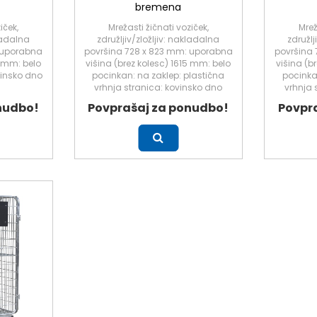
bremena
iček,
Mrežasti žičnati voziček,
Mrež
kladalna
združljiv/zložljiv: nakladalna
združlj
 uporabna
površina 728 x 823 mm: uporabna
površina
5 mm: belo
višina (brez kolesc) 1615 mm: belo
višina (b
vinsko dno
pocinkan: na zaklep: plastična
pocinka
vrhnja stranica: kovinsko dno
vrhnja 
nudbo!
Povprašaj za ponudbo!
Povpr
Več
Več