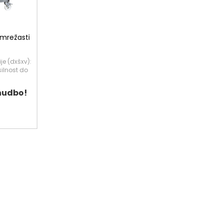
 mrežasti
je (dxšxv):
ilnost do
nudbo!