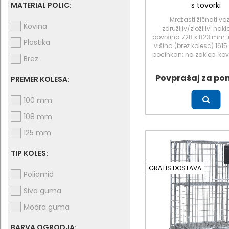
MATERIAL POLIC:
s tovorki
Mrežasti žičnati voz
Kovina
združljiv/zložljiv: na
površina 728 x 823 mm:
Plastika
višina (brez kolesc) 161
pocinkan: na zaklep: ko
Brez
Povprašaj za po
PREMER KOLESA:
100 mm
Več
108 mm
125 mm
TIP KOLES:
GRATIS DOSTAVA
Poliamid
Siva guma
Modra guma
BARVA OGRODJA: