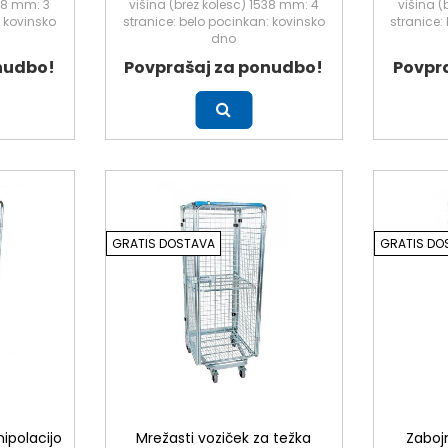
538 mm: 3
višina (brez kolesc) 1538 mm: 4
višina (
: kovinsko
stranice: belo pocinkan: kovinsko
stranice:
dno
nudbo!
Povprašaj za ponudbo!
Povpr
Več
Več
GRATIS DOSTAVA
GRATIS DO
ipolacijo
Mrežasti voziček za težka
Zabojn