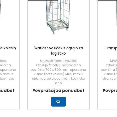
na kolesih
Škatlast voziček z ograjo za
Transp
logistiko
iček,
Mrežasti žičnati voziček,
Mrež
kladalna
združljiv/zložljiv: nakladalna
združlj
 uporabna
površina 700 x 800 mm: uporabna
površina
465 mm: 2
višina (brez kolesc) 1465 mm: 3
višina (
: kovinsko
stranice: belo pocinkan: kovinsko
stranice:
dno
nudbo!
Povprašaj za ponudbo!
Povpr
Več
Več