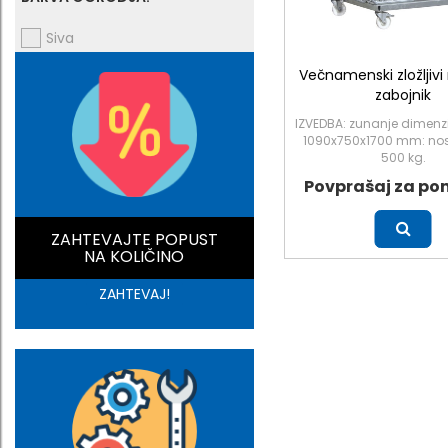
Siva
Večnamenski zložljivi
zabojnik
IZVEDBA: zunanje dimenzi
1090x750x1700 mm: nos
500 kg.
Povprašaj za po
Več
ZAHTEVAJTE POPUST
NA KOLIČINO
ZAHTEVAJ!