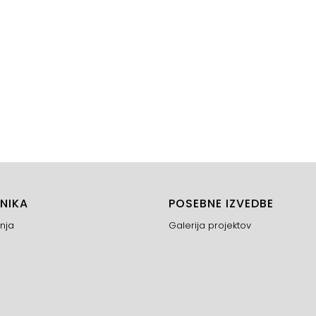
NIKA
POSEBNE IZVEDBE
nja
Galerija projektov