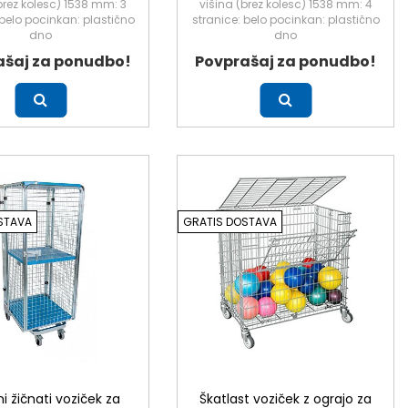
brez kolesc) 1538 mm: 3
višina (brez kolesc) 1538 mm: 4
 belo pocinkan: plastično
stranice: belo pocinkan: plastično
dno
dno
ašaj za ponudbo!
Povprašaj za ponudbo!
Več
STAVA
GRATIS DOSTAVA
i žičnati voziček za
Škatlast voziček z ograjo za