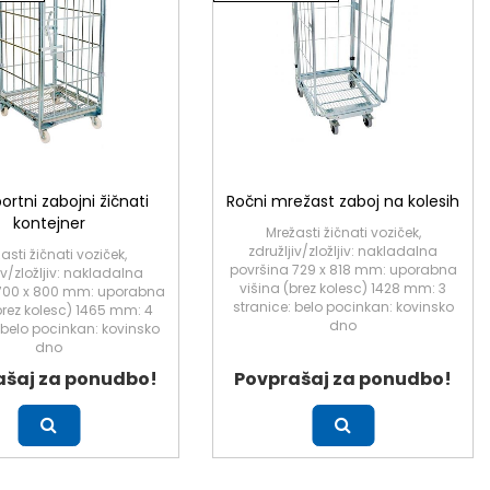
ortni zabojni žičnati
Ročni mrežast zaboj na kolesih
kontejner
Mrežasti žičnati voziček,
združljiv/zložljiv: nakladalna
asti žičnati voziček,
površina 729 x 818 mm: uporabna
iv/zložljiv: nakladalna
višina (brez kolesc) 1428 mm: 3
 700 x 800 mm: uporabna
stranice: belo pocinkan: kovinsko
brez kolesc) 1465 mm: 4
dno
 belo pocinkan: kovinsko
dno
ašaj za ponudbo!
Povprašaj za ponudbo!
Več