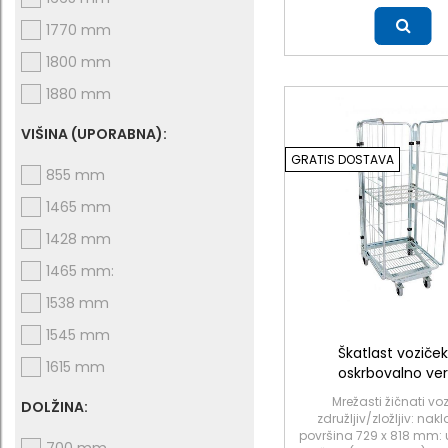
Več
1770 mm
1800 mm
1880 mm
VIŠINA (UPORABNA):
GRATIS DOSTAVA
855 mm
1465 mm
1428 mm
1465 mm:
1538 mm
1545 mm
Škatlast voziček
1615 mm
oskrbovalno ver
Mrežasti žičnati voz
DOLŽINA:
združljiv/zložljiv: na
površina 729 x 818 mm: