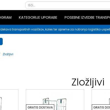
ROGRAM
KATEGORIJE UPORABE
POSEBNE IZVEDBE TRANS
zdelava transportnih vozičkov, koles ter opreme za notranjo logistiko uspeš
Zložljivi
Zložljivi
GRATIS DOSTAVA
GRATIS DO