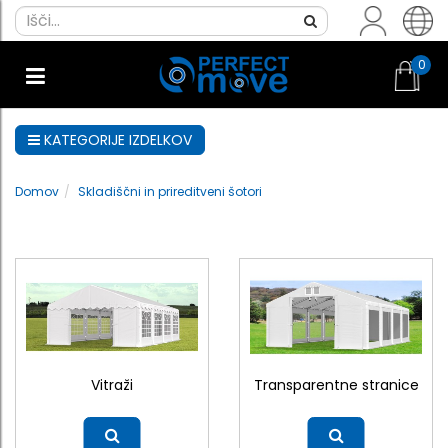
0
KATEGORIJE IZDELKOV
Domov
Skladiščni in prireditveni šotori
Vitraži
Transparentne stranice
Več
Več