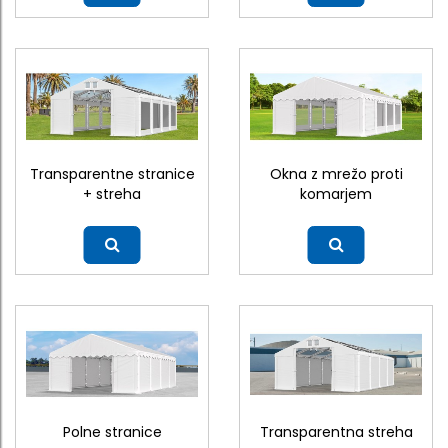
Transparentne stranice
Okna z mrežo proti
+ streha
komarjem
Več
Več
Polne stranice
Transparentna streha