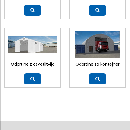
Več
Več
Odprtine z osvetlitvijo
Odprtine za kontejner
Več
Več