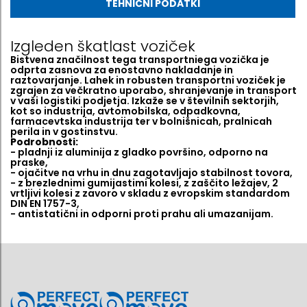
TEHNIČNI PODATKI
Izgleden škatlast voziček
Bistvena značilnost tega transportniega vozička je
odprta zasnova za enostavno nakladanje in
raztovarjanje. Lahek in robusten transportni voziček je
zgrajen za večkratno uporabo, shranjevanje in transport
v vaši logistiki podjetja. Izkaže se v številnih sektorjih,
kot so industrija, avtomobilska, odpadkovna,
farmacevtska industrija ter v bolnišnicah, pralnicah
perila in v gostinstvu.
Podrobnosti:
- pladnji iz aluminija z gladko površino, odporno na
praske,
- ojačitve na vrhu in dnu zagotavljajo stabilnost tovora,
- z brezlednimi gumijastimi kolesi, z zaščito ležajev, 2
vrtljivi kolesi z zavoro v skladu z evropskim standardom
DIN EN 1757-3,
- antistatični in odporni proti prahu ali umazanijam.