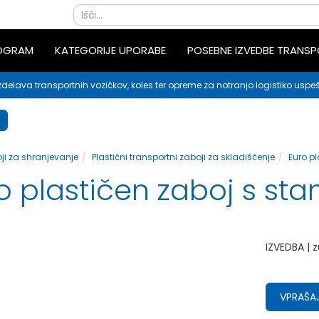
ROGRAM
KATEGORIJE UPORABE
POSEBNE IZVEDBE TRANS
zdelava transportnih vozičkov, koles ter opreme za notranjo logistiko uspeš
ji za shranjevanje
Plastični transportni zaboji za skladiščenje
Euro pl
o plastičen zaboj s stan
IZVEDBA | z
VPRAŠAJ