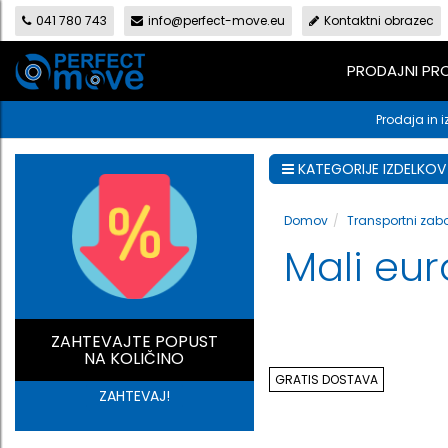
041 780 743
info@perfect-move.eu
Kontaktni obrazec
PRODAJNI P
Prodaja in i
KATEGORIJE IZDELKOV
Domov
Transportni zabo
Mali eur
ZAHTEVAJTE POPUST
NA KOLIČINO
GRATIS DOSTAVA
ZAHTEVAJ!