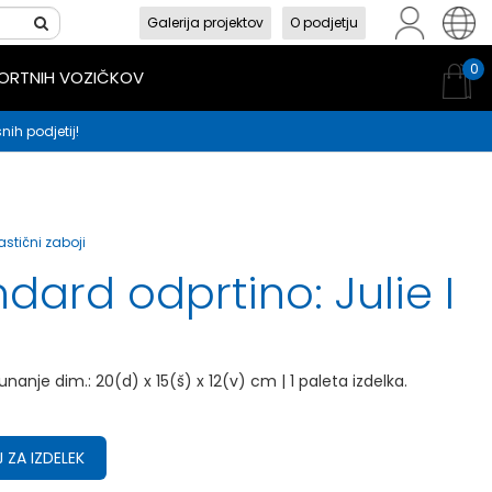
Galerija projektov
O podjetju
sl
en
hr
0
PORTNIH VOZIČKOV
nih podjetij!
astični zaboji
dard odprtino: Julie I
unanje dim.: 20(d) x 15(š) x 12(v) cm | 1 paleta izdelka.
 ZA IZDELEK