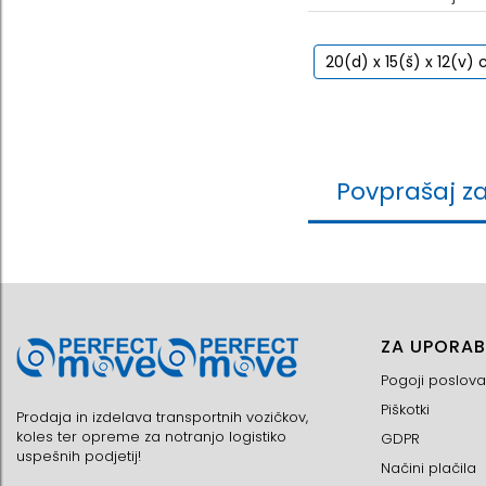
20(d) x 15(š) x 12(v)
Povprašaj z
ZA UPORAB
Pogoji poslova
Piškotki
Prodaja in izdelava transportnih vozičkov,
koles ter opreme za notranjo logistiko
GDPR
uspešnih podjetij!
Načini plačila