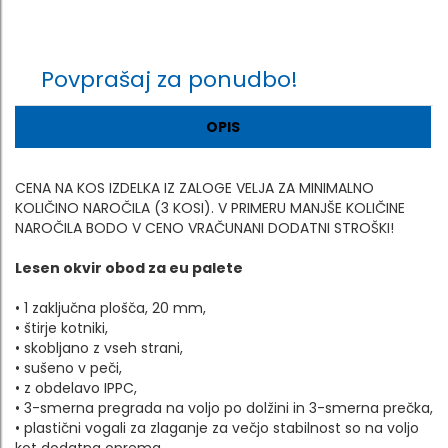
Povprašaj za ponudbo!
OPIS
CENA NA KOS IZDELKA IZ ZALOGE VELJA ZA MINIMALNO
KOLIČINO NAROČILA (3 KOSI). V PRIMERU MANJŠE KOLIČINE
NAROČILA BODO V CENO VRAČUNANI DODATNI STROŠKI!
Lesen okvir obod za eu palete
• 1 zaključna plošča, 20 mm,
• štirje kotniki,
• skobljano z vseh strani,
• sušeno v peči,
• z obdelavo IPPC,
• 3-smerna pregrada na voljo po dolžini in 3-smerna prečka,
• plastični vogali za zlaganje za večjo stabilnost so na voljo
kot dodatna oprema.