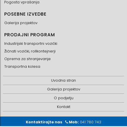
Pogosta vprašanja
POSEBNE IZVEDBE
Galerija projektov
PRODAJNI PROGRAM
Industrijski transportni vozički
Žičnati vozički, rollkontejnerji
Oprema za shranjevanje
Transportna kolesa
Uvodna stran
Galerija projektov
O podjetju
Kontakt
Kontaktirajte nas
Mob:
041 780 743