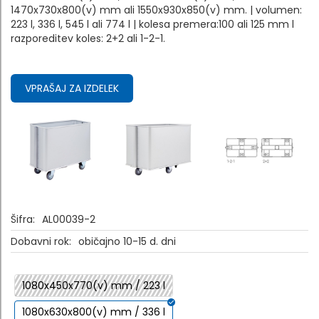
1470x730x800(v) mm ali 1550x930x850(v) mm. | volumen:
223 l, 336 l, 545 l ali 774 l | kolesa premera:100 ali 125 mm l
razporeditev koles: 2+2 ali 1-2-1.
VPRAŠAJ ZA IZDELEK
Šifra:
AL00039-2
Dobavni rok:
običajno 10-15 d. dni
1080x450x770(v) mm / 223 l
1080x630x800(v) mm / 336 l