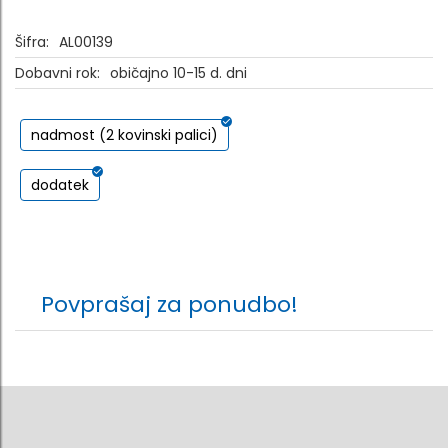
Šifra:
AL00139
Dobavni rok:
običajno 10-15 d. dni
nadmost (2 kovinski palici)
dodatek
Povprašaj za ponudbo!