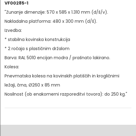
VF00285-1
"Zunanje dimenzije: 570 x 585 x 1.310 mm (d/š/v).
Nakladalna platforma: 480 x 300 mm (d/š).
Izvedba:
* stabilna kovinska konstrukcija
* 2 ročaja s plastičnim držalom
Barva: RAL 5010 encijan modra / prašnato lakirano.
Kolesa:
Pnevmatska kolesa na kovinskih platiščih in krogličnimi
ležaji, črna, Ø260 x 85 mm
Nosilnost (ob enakomerni razporeditvi tovora): do 250 kg."