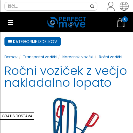
0
KATEGORIJE IZDELKOV
Domov
Transportni vozički
Namenski vozički
Ročni vozički
Ročni voziček z večjo
nakladalno lopato
GRATIS DOSTAVA