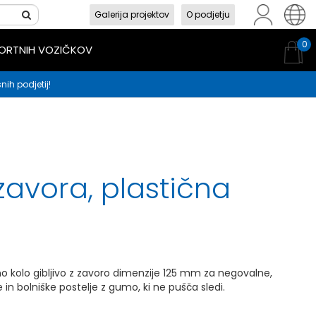
Galerija projektov
O podjetju
sl
en
hr
0
PORTNIH VOZIČKOV
nih podjetij!
zavora, plastična
o kolo gibljivo z zavoro dimenzije 125 mm za negovalne,
 in bolniške postelje z gumo, ki ne pušča sledi.