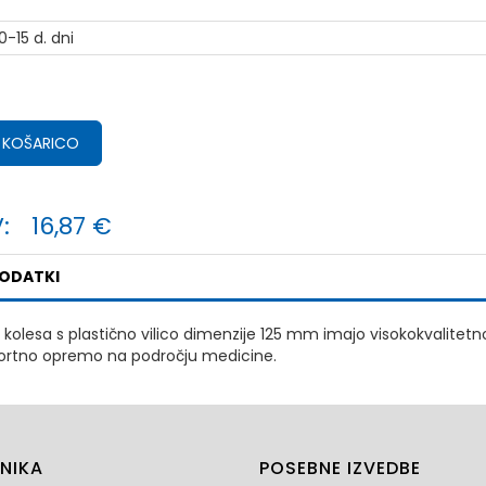
0-15 d. dni
 KOŠARICO
:
16,87 €
PODATKI
kolesa s plastično vilico dimenzije 125 mm imajo visokokvalitet
portno opremo na področju medicine.
NIKA
POSEBNE IZVEDBE