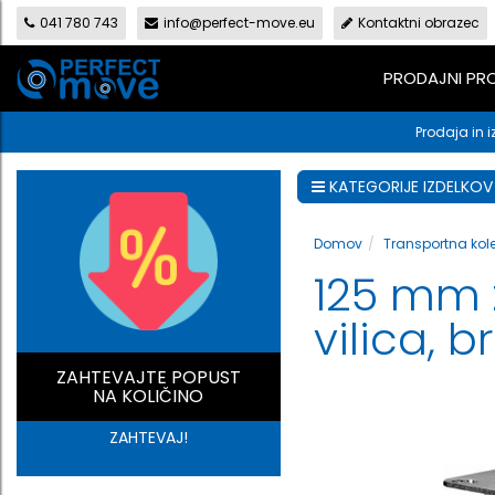
041 780 743
info@perfect-move.eu
Kontaktni obrazec
PRODAJNI P
Prodaja in i
KATEGORIJE IZDELKOV
Domov
Transportna kol
125 mm z
vilica, 
ZAHTEVAJTE POPUST
NA KOLIČINO
ZAHTEVAJ!