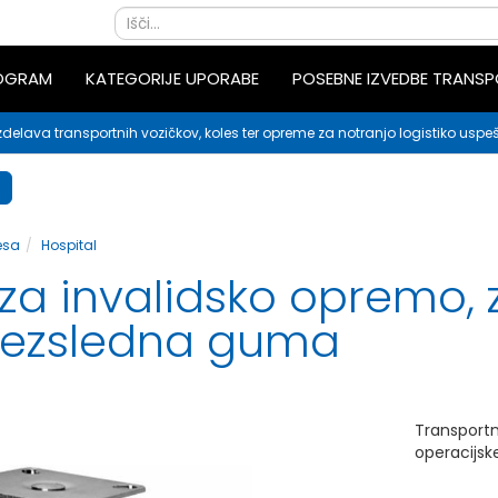
ROGRAM
KATEGORIJE UPORABE
POSEBNE IZVEDBE TRANS
zdelava transportnih vozičkov, koles ter opreme za notranjo logistiko uspeš
esa
Hospital
a invalidsko opremo, 
brezsledna guma
Transportn
operacijske