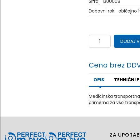
Šifra:
1300008
Dobavni rok:
običajno 1
DODAJ V
Cena brez DDV
OPIS
TEHNIČNI 
Medicinska transportna 
primerna za vso trans
ZA UPORAB