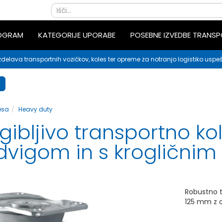
ROGRAM
KATEGORIJE UPORABE
POSEBNE IZVEDBE TRANS
zdelava transportnih vozičkov, koles ter opreme za notranjo logistiko uspeš
esa
Heavy duty
ibljivo transportno kolo
dvigom in s krogličnim
Robustno t
125 mm z o