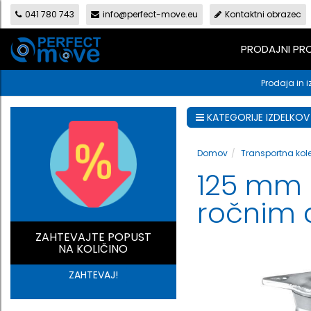
041 780 743
info@perfect-move.eu
Kontaktni obrazec
PRODAJNI P
Prodaja in i
KATEGORIJE IZDELKOV
Domov
Transportna kol
125 mm g
ročnim 
ZAHTEVAJTE POPUST
NA KOLIČINO
ZAHTEVAJ!