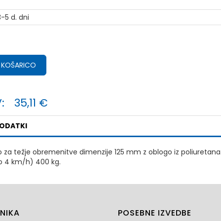
-5 d. dni
 KOŠARICO
:
35,11 €
PODATKI
o za težje obremenitve dimenzije 125 mm z oblogo iz poliuretana. Pr
o 4 km/h) 400 kg.
NIKA
POSEBNE IZVEDBE