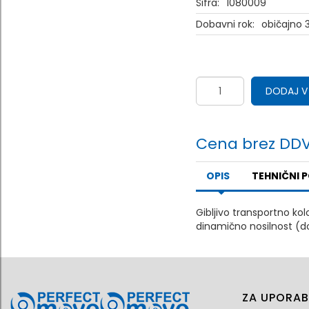
Šifra:
1080009
Dobavni rok:
običajno 3
DODAJ V
Cena brez DDV
OPIS
TEHNIČNI 
Gibljivo transportno kol
dinamično nosilnost (d
ZA UPORAB