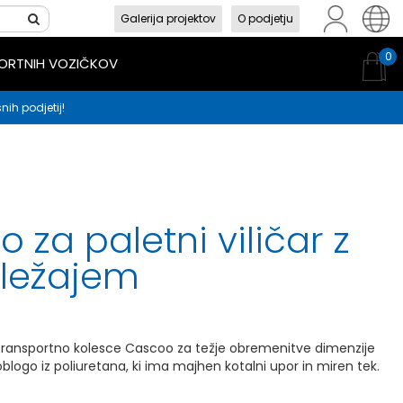
Galerija projektov
O podjetju
sl
en
hr
0
PORTNIH VOZIČKOV
nih podjetij!
 za paletni viličar z
 ležajem
ransportno kolesce Cascoo za težje obremenitve dimenzije
blogo iz poliuretana, ki ima majhen kotalni upor in miren tek.