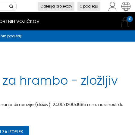
Galerija projektov
O podjetju
sl
en
hr
0
PORTNIH VOZIČKOV
nih podjetij!
 za hrambo - zložljiv
unanje dimenzije (dxšxv): 2400x1200x1695 mm: nosilnost do
 ZA IZDELEK