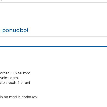
a ponudbo!
o mrežo 50 x 50 mm
avnimi očmi
ete z vseh 4 strani
b po meri in dodatkov!