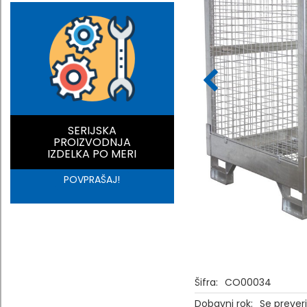
SERIJSKA
PROIZVODNJA
IZDELKA PO MERI
POVPRAŠAJ!
Šifra:
CO00034
Dobavni rok:
Se prever