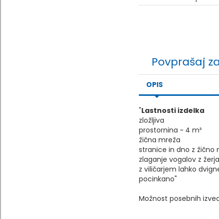
Povprašaj z
OPIS
"
Lastnosti izdelka
zložljiva
prostornina ~ 4 m³
žična mreža
stranice in dno z žičn
zlaganje vogalov z žerj
z viličarjem lahko dvign
pocinkano"
Možnost posebnih izved