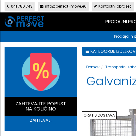
041 780 743
info@perfect-move.eu
Kontaktni obrazec
PRODAJNI P
Prodaja in i
KATEGORIJE IZDELKOV
Domov
Transportni zabo
Galvaniz
ZAHTEVAJTE POPUST
NA KOLIČINO
GRATIS DOSTAVA
ZAHTEVAJ!