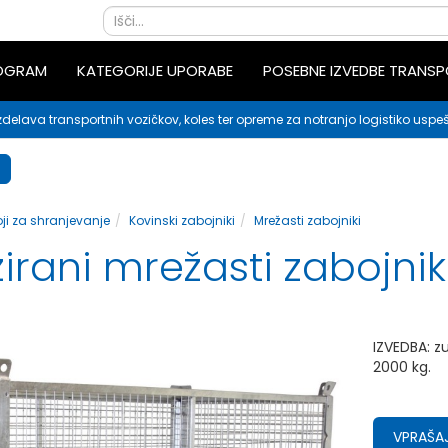
ROGRAM
KATEGORIJE UPORABE
POSEBNE IZVEDBE TRANS
zdelava transportnih vozičkov, koles ter opreme za notranjo logistiko uspeš
ji za shranjevanje
Kovinski zabojniki
Mrežasti zabojniki
irani mrežasti zabojnik
IZVEDBA: z
2000 kg.
VPRAŠAJ