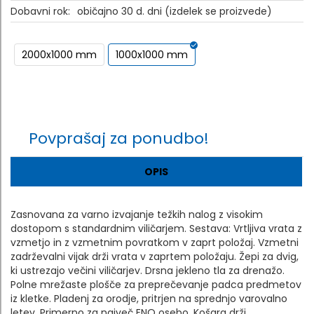
Dobavni rok:
običajno 30 d. dni (izdelek se proizvede)
2000x1000 mm
1000x1000 mm
Povprašaj za ponudbo!
OPIS
Zasnovana za varno izvajanje težkih nalog z visokim
dostopom s standardnim viličarjem. Sestava: Vrtljiva vrata z
vzmetjo in z vzmetnim povratkom v zaprt položaj. Vzmetni
zadrževalni vijak drži vrata v zaprtem položaju. Žepi za dvig,
ki ustrezajo večini viličarjev. Drsna jekleno tla za drenažo.
Polne mrežaste plošče za preprečevanje padca predmetov
iz kletke. Pladenj za orodje, pritrjen na sprednjo varovalno
letev. Primerno za največ ENO osebo. Košara drži