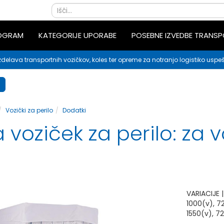
ROGRAM
KATEGORIJE UPORABE
POSEBNE IZVEDBE TRANS
zdelava transportnih vozičkov, koles ter opreme za notranjo logistiko uspeš
Vozički za perilo
Dodatki
 voziček za perilo: za 
VARIACIJE |
1000(v), 7
1550(v), 7