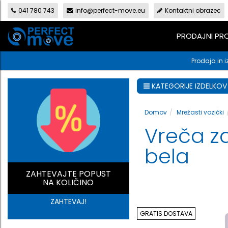
041 780 743
info@perfect-move.eu
Kontaktni obrazec
PRODAJNI P
Prodaja in i
KATEGORIJE IZDELKOV
Domov
Mrežasti vozički
Vreča za
bela
ZAHTEVAJTE POPUST
NA KOLIČINO
ZAHTEVAJ!
GRATIS DOSTAVA