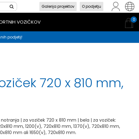
Galerija projektov
O podjetju
sl
en
hr
0
PORTNIH VOZIČKOV
nih podjetij!
voziček 720 x 810 mm,
 notranja | za voziček 720 x 810 mm | bela | za voziček:
20x810 mm, 1200(v), 720x810 mm, 1370(v), 720x810 mm,
20x810 mm ali 1650(v), 720x810 mm.