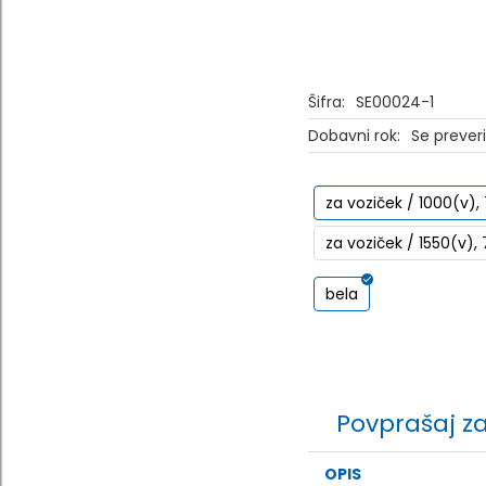
Šifra:
SE00024-1
Dobavni rok:
Se prever
za voziček / 1000(v)
za voziček / 1550(v)
bela
Povprašaj z
OPIS