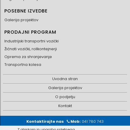
POSEBNE IZVEDBE
Galerija projektov
PRODAJNI PROGRAM
Industrijski transportni vozički
Žičnati vozički, rollkontejnerji
Oprema za shranjevanje
Transportna kolesa
Uvodna stran
Galerija projektov
O podjetju
Kontakt
Kontaktirajte nas
Mob:
041 780 743
Email:
info@perfect-move.eu
Z obiskom in uporabo spletnega