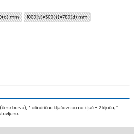
80(d) mm
1800(v)×500(š)×780(d) mm
(črne barve), * cilindrična ključavnica na ključ + 2 ključa, *
stavljeno.