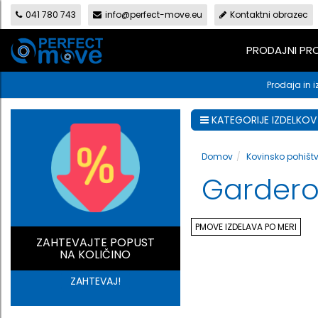
041 780 743
info@perfect-move.eu
Kontaktni obrazec
PRODAJNI P
Prodaja in i
KATEGORIJE IZDELKOV
Domov
Kovinsko pohišt
Gardero
PMOVE IZDELAVA PO MERI
ZAHTEVAJTE POPUST
NA KOLIČINO
ZAHTEVAJ!