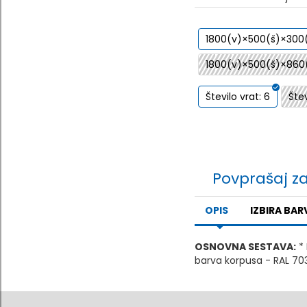
1800(v)×500(š)×30
1800(v)×500(š)×86
Število vrat: 6
Štev
Povprašaj z
OPIS
IZBIRA BAR
OSNOVNA SESTAVA:
* 
barva korpusa - RAL 7035