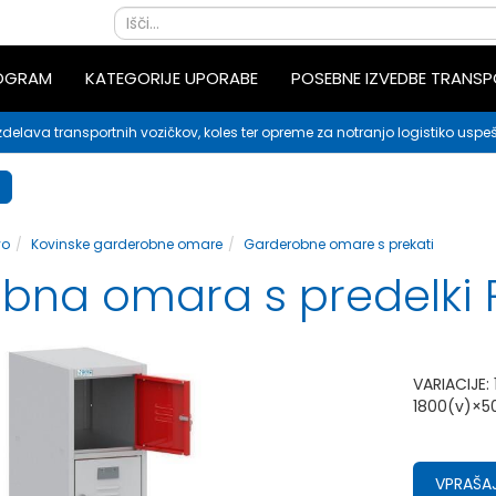
ROGRAM
KATEGORIJE UPORABE
POSEBNE IZVEDBE TRANS
zdelava transportnih vozičkov, koles ter opreme za notranjo logistiko uspeš
vo
Kovinske garderobne omare
Garderobne omare s prekati
bna omara s predelk
VARIACIJE
1800(v)×500
VPRAŠAJ