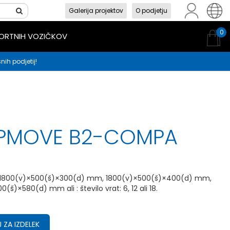
Galerija projektov
O podjetju
sl
en
hr
0
PORTNIH VOZIČKOV
nih podjetij!
i PMOVE B2-COMPA
: 1800(v)×500(š)×300(d) mm, 1800(v)×500(š)×400(d) mm,
(š)×580(d) mm ali : število vrat: 6, 12 ali 18.
 ZA IZDELEK