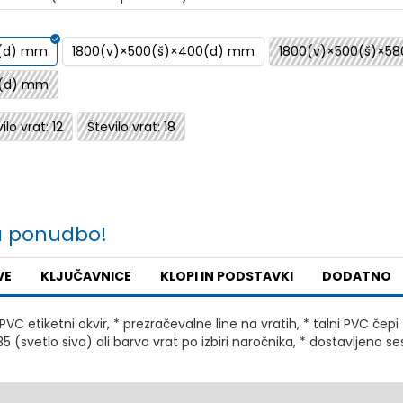
0(d) mm
1800(v)×500(š)×400(d) mm
1800(v)×500(š)×5
0(d) mm
ilo vrat: 12
Število vrat: 18
a ponudbo!
VE
KLJUČAVNICE
KLOPI IN PODSTAVKI
DODATNO
PVC etiketni okvir, * prezračevalne line na vratih, * talni PVC čepi 
 (svetlo siva) ali barva vrat po izbiri naročnika, * dostavljeno se