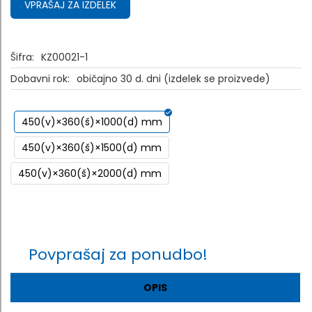
VPRAŠAJ ZA IZDELEK
Šifra:
KZ00021-1
Dobavni rok:
običajno 30 d. dni (izdelek se proizvede)
450(v)×360(š)×1000(d) mm
450(v)×360(š)×1500(d) mm
450(v)×360(š)×2000(d) mm
Povprašaj za ponudbo!
OPIS