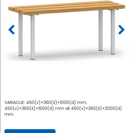
VARIACIJE: 450(v)×360(š)×1000(d) mm,
450(v)×360(š)×1500(d) mm ali 450(v)×360(š)×2000(d)
mm.