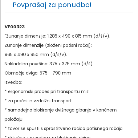
Povprašaj za ponudbo!
VF00323
"Zunanje dimenzije: 1.285 x 490 x 815 mm (d/š/v).
Zunanje dimenzije (zloženi potisni ročaj):
965 x 490 x 950 mm (d/š/v).
Nakladalna površina: 375 x 375 mm (d/š).
Območje dviga: 575 - 790 mm
Izvedba:
* ergonomski proces pri transportu miz
* za prečni in vzdolžni transport
* samodejno blokiranje dvižnega gibanja v končnem
položaju
* tovor se spusti s sprostitveno ročico potisnega ročaja
* vključno z vzvodom za blokiranje dviga