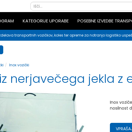
ROGRAM
KATEGORIJE UPORABE
POSEBNE IZVEDBE TRANS
zdelava transportnih vozičkov, koles ter opreme za notranjo logistiko uspeš
ki
Inox vozički
iz nerjavečega jekla z 
Inox vozič
nosilnost 
VPRAŠAJ