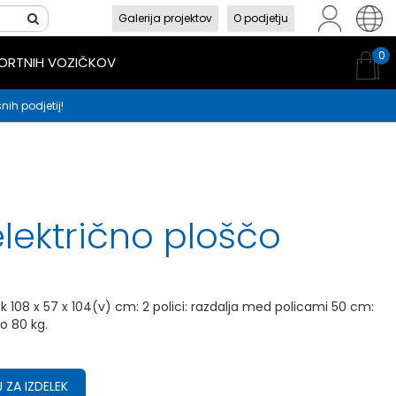
Galerija projektov
O podjetju
sl
en
hr
0
PORTNIH VOZIČKOV
nih podjetij!
električno ploščo
ek 108 x 57 x 104(v) cm: 2 polici: razdalja med policami 50 cm:
do 80 kg.
 ZA IZDELEK