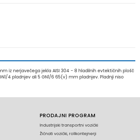
mm iz nerjavečega jekla AISI 304 - 8 hladilnih evtektičnih plošč
N1/4 pladnjev ali 5 GN1/6 65(v) mm pladnjev. Pladnji niso
PRODAJNI PROGRAM
Industrijski transportni vozički
Žičnati vozički, rollkontejnerji