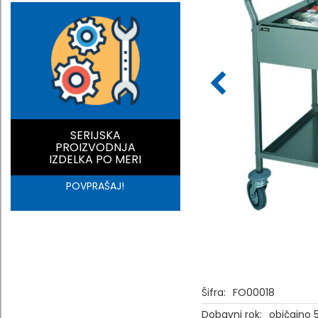
SERIJSKA
PROIZVODNJA
IZDELKA PO MERI
POVPRAŠAJ!
Šifra:
FO00018
Dobavni rok:
običajno 5