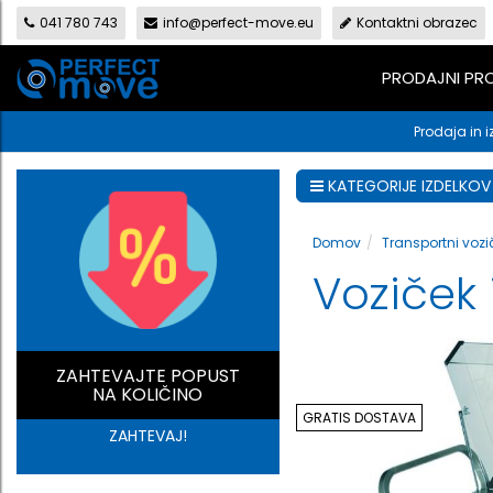
041 780 743
info@perfect-move.eu
Kontaktni obrazec
PRODAJNI P
Prodaja in i
KATEGORIJE IZDELKOV
Domov
Transportni vozič
Voziček 
ZAHTEVAJTE POPUST
NA KOLIČINO
GRATIS DOSTAVA
ZAHTEVAJ!