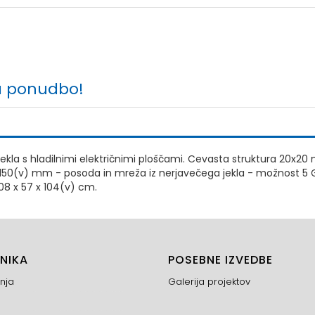
a ponudbo!
ekla s hladilnimi električnimi ploščami. Cevasta struktura 20x20 
v 150(v) mm - posoda in mreža iz nerjavečega jekla - možnost 5 G
108 x 57 x 104(v) cm.
NIKA
POSEBNE IZVEDBE
nja
Galerija projektov