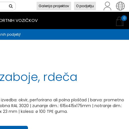
Galerija projektov
O podjetju
sl
en
hr
0
PORTNIH VOZIČKOV
nih podjetij!
 zaboje, rdeča
 izvedba: okvir, perforirano ali polna ploščad | barva: prometno
obna RAL 3020 | zunanje dim.: 615x415x175mm | notranje dim.:
x 23 mm | kolesa: ø 100 TPE guma.