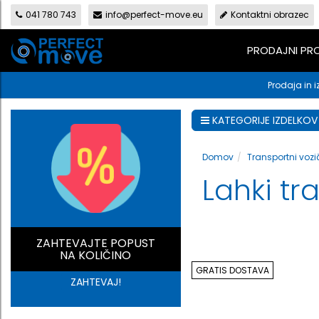
041 780 743
info@perfect-move.eu
Kontaktni obrazec
PRODAJNI P
Prodaja in i
KATEGORIJE IZDELKOV
Domov
Transportni vozič
Lahki tr
ZAHTEVAJTE POPUST
NA KOLIČINO
GRATIS DOSTAVA
ZAHTEVAJ!