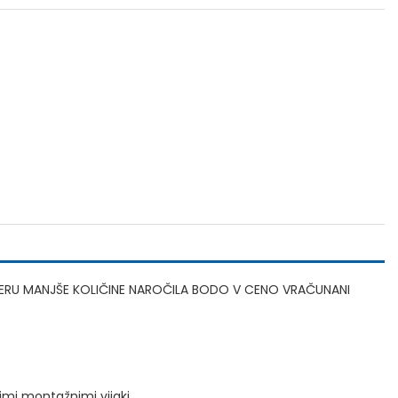
RIMERU MANJŠE KOLIČINE NAROČILA BODO V CENO VRAČUNANI
rimi montažnimi vijaki,