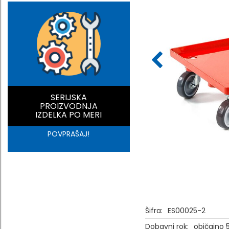
SERIJSKA
PROIZVODNJA
IZDELKA PO MERI
POVPRAŠAJ!
Šifra:
ES00025-2
Dobavni rok:
običajno 5