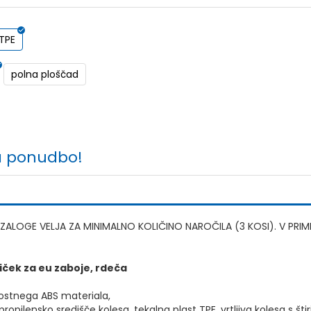
 TPE
polna ploščad
a ponudbo!
Z ZALOGE VELJA ZA MINIMALNO KOLIČINO NAROČILA (3 KOSI). V P
iček za eu zaboje, rdeča
vostnega ABS materiala,
propilensko središče kolesa, tekalna plast TPE, vrtljiva kolesa s šti