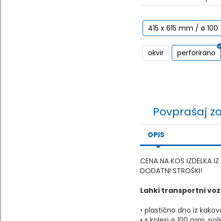
415 x 615 mm / ø 100
okvir
perforirano
Povprašaj z
OPIS
CENA NA KOS IZDELKA I
DODATNI STROŠKI!
Lahki transportni voz
• plastično dno iz kako
• s kolesi ø 100 mm, poli