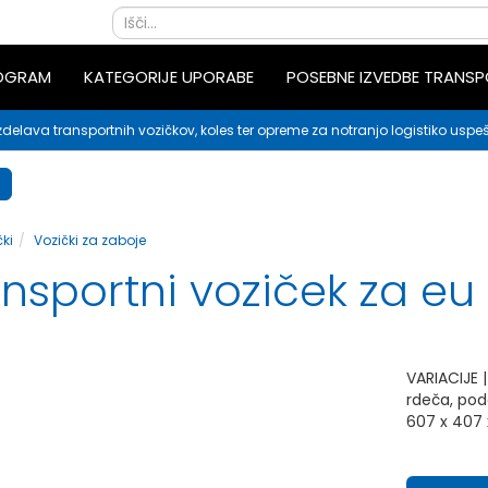
ROGRAM
KATEGORIJE UPORABE
POSEBNE IZVEDBE TRANS
zdelava transportnih vozičkov, koles ter opreme za notranjo logistiko uspeš
ki
Vozički za zaboje
ansportni voziček za eu
VARIACIJE |
rdeča, pod
607 x 407 