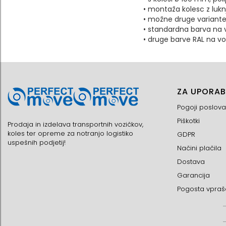
• montaža kolesc z luknjo
• možne druge variante 
• standardna barva na v
• druge barve RAL na vol
ZA UPORAB
Pogoji poslova
Piškotki
Prodaja in izdelava transportnih vozičkov,
koles ter opreme za notranjo logistiko
GDPR
uspešnih podjetij!
Načini plačila
Dostava
Garancija
Pogosta vpraš