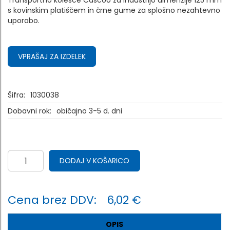
Transportno kolesce Cascoo za industrijo dimenzije 125 mm
s kovinskim platiščem in črne gume za splošno nezahtevno
uporabo.
VPRAŠAJ ZA IZDELEK
Šifra:
1030038
Dobavni rok:
običajno 3-5 d. dni
DODAJ V KOŠARICO
Cena brez DDV:
6,02 €
OPIS