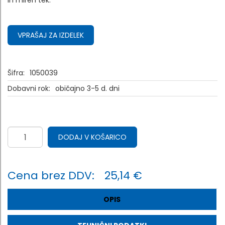
in miren tek.
VPRAŠAJ ZA IZDELEK
Šifra:
1050039
Dobavni rok:
običajno 3-5 d. dni
DODAJ V KOŠARICO
Cena brez DDV:
25,14 €
OPIS