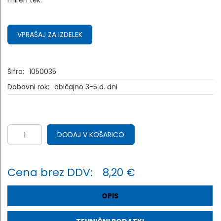
miren tek.
VPRAŠAJ ZA IZDELEK
Šifra:
1050035
Dobavni rok:
običajno 3-5 d. dni
DODAJ V KOŠARICO
Cena brez DDV:
8,20 €
OPIS