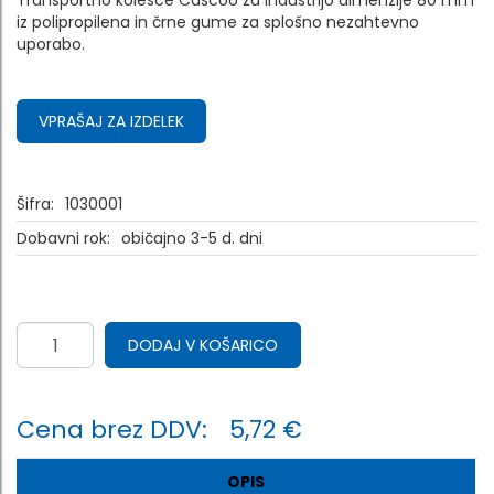
Transportno kolesce Cascoo za industrijo dimenzije 80 mm
iz polipropilena in črne gume za splošno nezahtevno
uporabo.
VPRAŠAJ ZA IZDELEK
Šifra:
1030001
Dobavni rok:
običajno 3-5 d. dni
DODAJ V KOŠARICO
Cena brez DDV:
5,72 €
OPIS