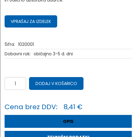
in odlično absorbira udarce.
VPRAŠAJ ZA IZDELEK
Šifra:
1020001
Dobavni rok:
običajno 3-5 d. dni
DODAJ V KOŠARICO
Cena brez DDV:
8,41 €
OPIS