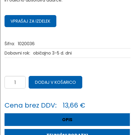
in odlično absorbira udarce.
VPRAŠAJ ZA IZDELEK
Šifra:
1020036
Dobavni rok:
običajno 3-5 d. dni
DODAJ V KOŠARICO
Cena brez DDV:
13,66 €
OPIS