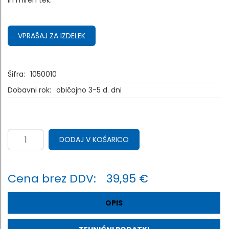
in miren tek.
VPRAŠAJ ZA IZDELEK
Šifra:
1050010
Dobavni rok:
običajno 3-5 d. dni
DODAJ V KOŠARICO
Cena brez DDV:
39,95 €
OPIS