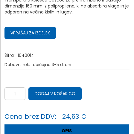
Transportno kolesce Cascoo za prehrambeno industrijo
dimenzije 160 mm iz polipropilena, ki ne absorbira vlage in je
odporen na večino kislin in lugov.
VPRAŠAJ ZA IZDELEK
Šifra:
1040014
Dobavni rok:
običajno 3-5 d. dni
DODAJ V KOŠARICO
Cena brez DDV:
24,63 €
OPIS