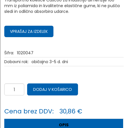
Transportno kolesce Cascoo za industrijo dimenzije 160
mm iz poliamida in kvalitetne elastične gume, ki ne pušča
sledi in odlično absorbira udarce.
VPRAŠAJ ZA IZDELEK
Šifra:
1020047
Dobavni rok:
običajno 3-5 d. dni
DODAJ V KOŠARICO
Cena brez DDV:
30,86 €
OPIS