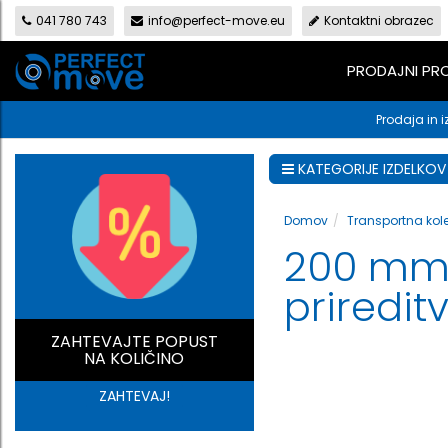
041 780 743
info@perfect-move.eu
Kontaktni obrazec
PRODAJNI P
Prodaja in i
KATEGORIJE IZDELKOV
Domov
Transportna kol
200 mm g
priredit
ZAHTEVAJTE POPUST
NA KOLIČINO
ZAHTEVAJ!