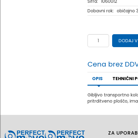
Šifra:
1060012
Dobavni rok:
običajno 3
DODAJ V
Cena brez DDV
OPIS
TEHNIČNI 
Gibljivo transportno kol
pritrditveno ploščo, ima
ZA UPORAB