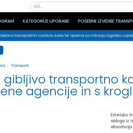
ROGRAM
KATEGORIJE UPORABE
POSEBNE IZVEDBE TRANS
zdelava transportnih vozičkov, koles ter opreme za notranjo logistiko uspeš
esa
Transport
ibljivo transportno ko
vene agencije in s krog
Estetsko t
oblogo iz 
absorbcija