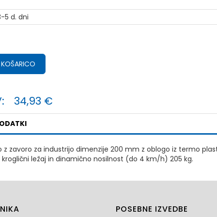
-5 d. dni
 KOŠARICO
:
34,93 €
PODATKI
o z zavoro za industrijo dimenzije 200 mm z oblogo iz termo plasti
 kroglični ležaj in dinamično nosilnost (do 4 km/h) 205 kg.
NIKA
POSEBNE IZVEDBE