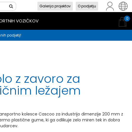
Galerija projektov
O podjetju
sl
en
hr
0
PORTNIH VOZIČKOV
nih podjetij!
lo z zavoro za
ličnim ležajem
ransportno kolesce Cascoo za industrijo dimenzije 200 mm z
termo plastične gume, ki ga odlikuje zelo miren tek in dobra
 udarcev.