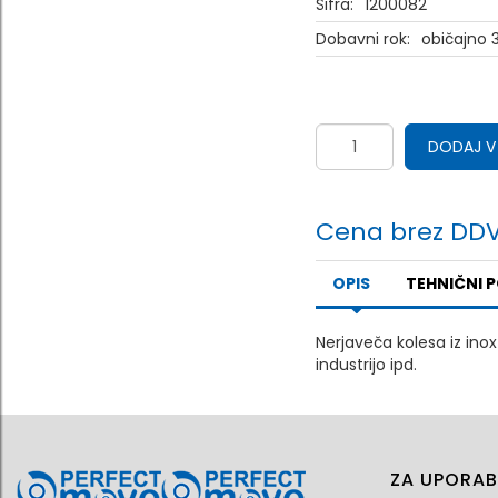
Šifra:
1200082
Dobavni rok:
običajno 3
DODAJ V
Cena brez DDV
OPIS
TEHNIČNI 
Nerjaveča kolesa iz ino
industrijo ipd.
ZA UPORAB