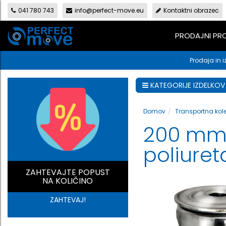
041 780 743
info@perfect-move.eu
Kontaktni obrazec
PRODAJNI P
Prodaja in i
KATEGORIJE IZDELKOV
Domov
Transportna kol
200 mm i
poliure
ZAHTEVAJTE POPUST
NA KOLIČINO
ZAHTEVAJ!