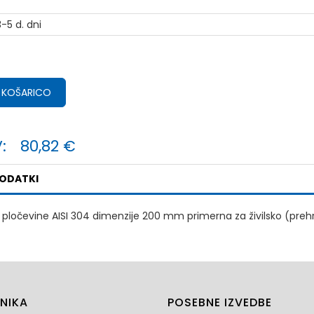
-5 d. dni
 KOŠARICO
:
80,82 €
PODATKI
x pločevine AISI 304 dimenzije 200 mm primerna za živilsko (pre
NIKA
POSEBNE IZVEDBE