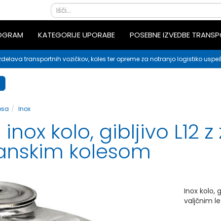
ROGRAM
KATEGORIJE UPORABE
POSEBNE IZVEDBE TRANS
zdelava transportnih vozičkov, koles ter opreme za notranjo logistiko uspeš
esa
Inox
nox kolo, gibljivo L12 z
tanskim kolesom
Inox kolo, 
valjčnim le