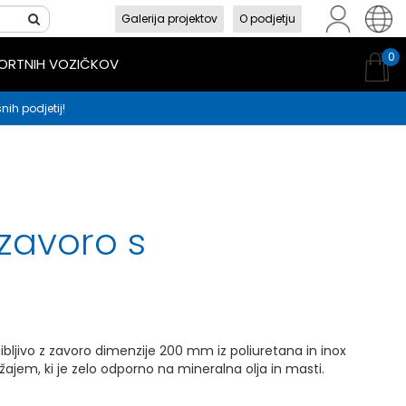
Galerija projektov
O podjetju
sl
en
hr
0
PORTNIH VOZIČKOV
nih podjetij!
 zavoro s
gibljivo z zavoro dimenzije 200 mm iz poliuretana in inox
žajem, ki je zelo odporno na mineralna olja in masti.