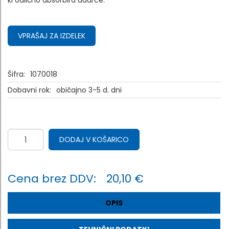
ki odlično absorbira udarce.
VPRAŠAJ ZA IZDELEK
Šifra:
1070018
Dobavni rok:
običajno 3-5 d. dni
DODAJ V KOŠARICO
Cena brez DDV:
20,10 €
OPIS