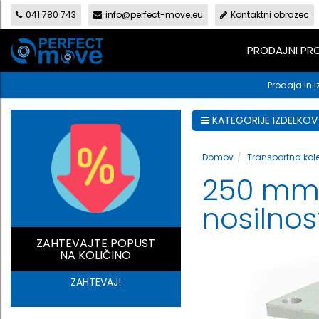
041 780 743
info@perfect-move.eu
Kontaktni obrazec
PRODAJNI P
Prodaja in i
KATEGORIJE IZDELKOV
Domov
Transportna kol
250 mm 
nosilnos
ZAHTEVAJTE POPUST
NA KOLIČINO
ZAHTEVAJ!