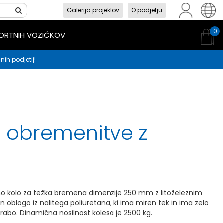
Galerija projektov
O podjetju
sl
en
hr
0
PORTNIH VOZIČKOV
nih podjetij!
e obremenitve z
o kolo za težka bremena dimenzije 250 mm z litoželeznim
n oblogo iz nalitega poliuretana, ki ima miren tek in ima zelo
abo. Dinamična nosilnost kolesa je 2500 kg.