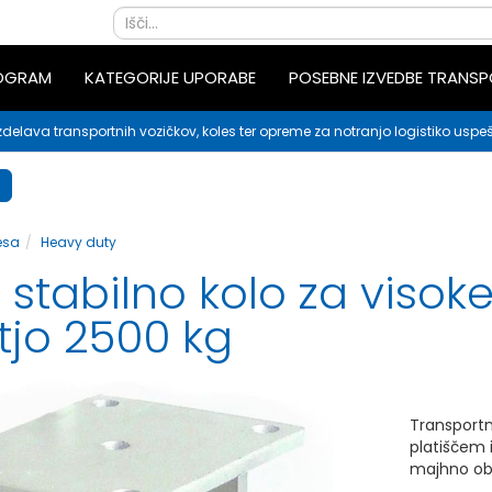
ROGRAM
KATEGORIJE UPORABE
POSEBNE IZVEDBE TRANS
zdelava transportnih vozičkov, koles ter opreme za notranjo logistiko uspeš
esa
Heavy duty
stabilno kolo za visok
tjo 2500 kg
Transportn
platiščem i
majhno obr