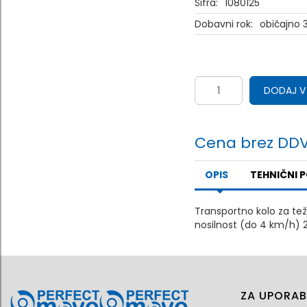
Šifra:
1080125
Dobavni rok:
običajno 3
DODAJ V
Cena brez DDV
OPIS
TEHNIČNI 
Transportno kolo za tež
nosilnost (do 4 km/h) 
ZA UPORAB