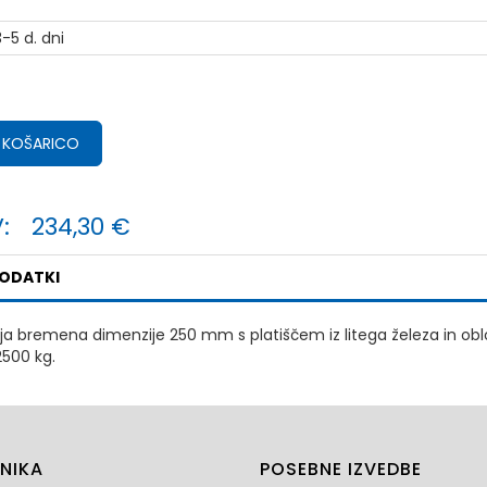
-5 d. dni
 KOŠARICO
:
234,30 €
PODATKI
ja bremena dimenzije 250 mm s platiščem iz litega železa in oblog
2500 kg.
NIKA
POSEBNE IZVEDBE