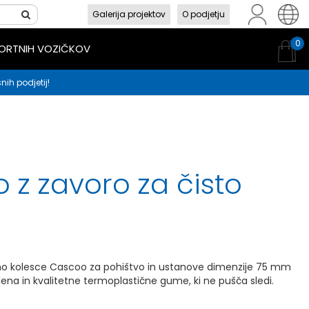
Galerija projektov
O podjetju
sl
en
hr
0
PORTNIH VOZIČKOV
nih podjetij!
 z zavoro za čisto
no kolesce Cascoo za pohištvo in ustanove dimenzije 75 mm
ilena in kvalitetne termoplastične gume, ki ne pušča sledi.