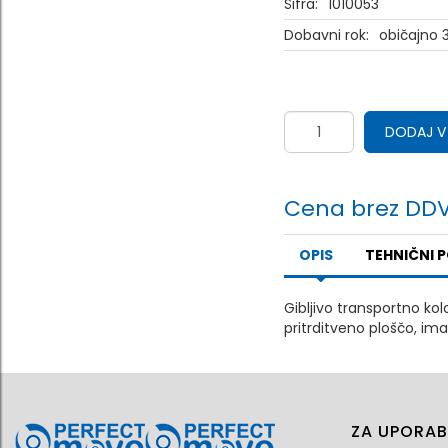
Šifra:
1010053
Dobavni rok:
običajno 3
DODAJ V
Cena brez DDV
OPIS
TEHNIČNI 
Gibljivo transportno kol
pritrditveno ploščo, ima
ZA UPORAB