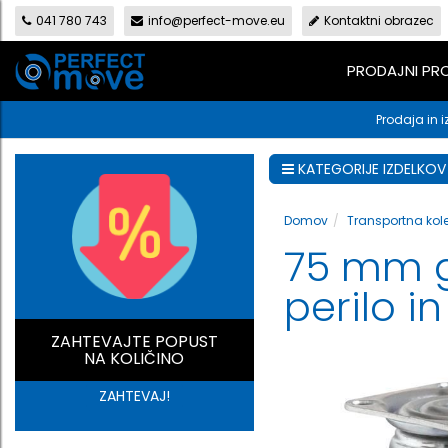
041 780 743
info@perfect-move.eu
Kontaktni obrazec
PRODAJNI P
Prodaja in i
KATEGORIJE IZDELKOV
Domov
Transportna kol
75 mm gi
perilo i
ZAHTEVAJTE POPUST
NA KOLIČINO
ZAHTEVAJ!