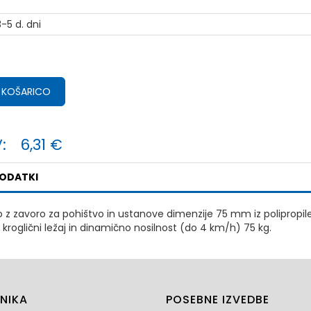
-5 d. dni
 KOŠARICO
:
6,31 €
PODATKI
o z zavoro za pohištvo in ustanove dimenzije 75 mm iz polipropile
 kroglični ležaj in dinamično nosilnost (do 4 km/h) 75 kg.
NIKA
POSEBNE IZVEDBE