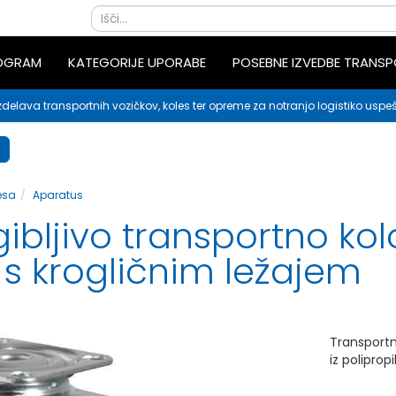
ROGRAM
KATEGORIJE UPORABE
POSEBNE IZVEDBE TRANS
zdelava transportnih vozičkov, koles ter opreme za notranjo logistiko uspeš
esa
Aparatus
bljivo transportno kolo
n s krogličnim ležajem
Transport
iz poliprop