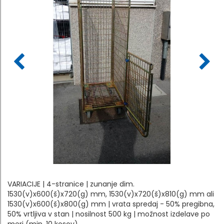
VARIACIJE | 4-stranice | zunanje dim.
1530(v)x600(š)x720(g) mm, 1530(v)x720(š)x810(g) mm ali
1530(v)x600(š)x800(g) mm | vrata spredaj - 50% pregibna,
50% vrtljiva v stan | nosilnost 500 kg | možnost izdelave po