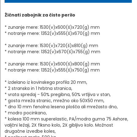
Žičnati zabojnik za čisto perilo
* zunanje mere: 1530(v)x600(š)x720(g) mm
* notranje mere: 1352(v)x555(š)x670(g) mm
* zunanje mere: 1530(v)x720(š)x810(g) mm
* notranje mere: 1352(v)x670(š)x755(g) mm
* zunanje mere: 1530(v)x600(š)x800(g) mm
* notranje mere: 1352(v)x555(š)x750(g) mm
* izdelano iz kovinskega profila 20 mm,
* 2 stranska in 1 hrbtna stranica,
* vrata spredaj - 50% pregibna, 50% vrtljiva v stan,
* gosta mreža stranic, mrežno oko 50X50 mm,
* dno 10 mm fenolna lesena plošča ali mrežasto dno,
* modro pocinkano,
* kolesa 100 mm superelastic, PA/modra guma 75 Ashore,
valjčni ležaji, 2X fiksno kolo, 2X gibljivo kolo. Možnost
drugačne izvedbe koles,