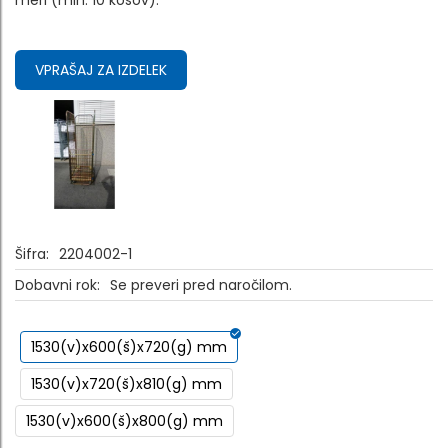
meri (min. 10 kosov).
VPRAŠAJ ZA IZDELEK
Šifra:
2204002-1
Dobavni rok:
Se preveri pred naročilom.
1530(v)x600(š)x720(g) mm
1530(v)x720(š)x810(g) mm
1530(v)x600(š)x800(g) mm