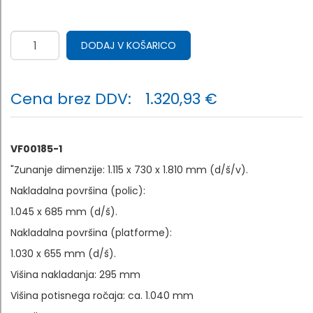
DODAJ V KOŠARICO
Cena brez DDV:
1.320,93 €
VF00185-1
"Zunanje dimenzije: 1.115 x 730 x 1.810 mm (d/š/v).
Nakladalna površina (polic):
1.045 x 685 mm (d/š).
Nakladalna površina (platforme):
1.030 x 655 mm (d/š).
Višina nakladanja: 295 mm
Višina potisnega ročaja: ca. 1.040 mm