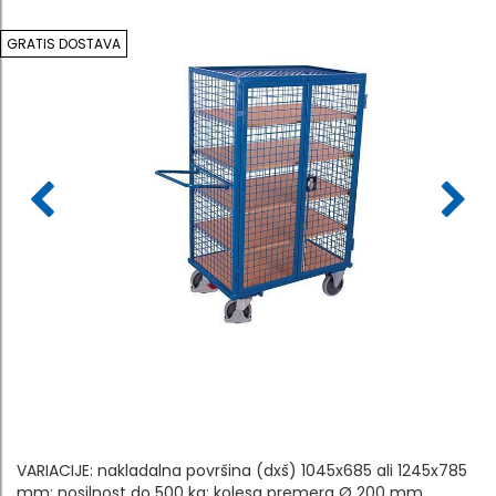
GRATIS DOSTAVA
VARIACIJE: nakladalna površina (dxš) 1045x685 ali 1245x785
mm: nosilnost do 500 kg: kolesa premera Ø 200 mm.