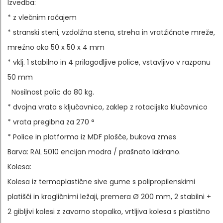
Izvedba:
* z vlečnim ročajem
* stranski steni, vzdolžna stena, streha in vratžičnate mreže,
mrežno oko 50 x 50 x 4 mm
* vklj. 1 stabilno in 4 prilagodljive police, vstavljivo v razponu
50 mm
Nosilnost polic do 80 kg.
* dvojna vrata s ključavnico, zaklep z rotacijsko klučavnico
* vrata pregibna za 270 °
* Police in platforma iz MDF plošče, bukova zmes
Barva: RAL 5010 encijan modra / prašnato lakirano.
Kolesa:
Kolesa iz termoplastične sive gume s polipropilenskimi
platišči in krogličnimi ležaji, premera Ø 200 mm, 2 stabilni +
2 gibljivi kolesi z zavorno stopalko, vrtljiva kolesa s plastično