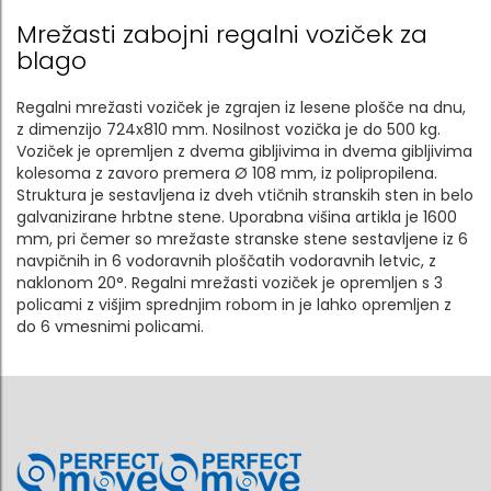
Mrežasti zabojni regalni voziček za
blago
Regalni mrežasti voziček je zgrajen iz lesene plošče na dnu,
z dimenzijo 724x810 mm. Nosilnost vozička je do 500 kg.
Voziček je opremljen z dvema gibljivima in dvema gibljivima
kolesoma z zavoro premera Ø 108 mm, iz polipropilena.
Struktura je sestavljena iz dveh vtičnih stranskih sten in belo
galvanizirane hrbtne stene. Uporabna višina artikla je 1600
mm, pri čemer so mrežaste stranske stene sestavljene iz 6
navpičnih in 6 vodoravnih ploščatih vodoravnih letvic, z
naklonom 20°. Regalni mrežasti voziček je opremljen s 3
policami z višjim sprednjim robom in je lahko opremljen z
do 6 vmesnimi policami.