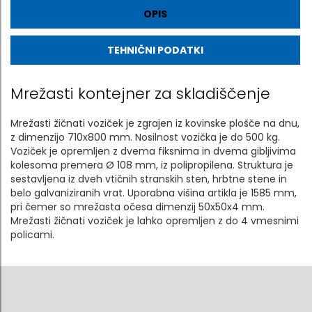
OPIS
TEHNIČNI PODATKI
Mrežasti kontejner za skladiščenje
Mrežasti žičnati voziček je zgrajen iz kovinske plošče na dnu,
z dimenzijo 710x800 mm. Nosilnost vozička je do 500 kg.
Voziček je opremljen z dvema fiksnima in dvema gibljivima
kolesoma premera Ø 108 mm, iz polipropilena. Struktura je
sestavljena iz dveh vtičnih stranskih sten, hrbtne stene in
belo galvaniziranih vrat. Uporabna višina artikla je 1585 mm,
pri čemer so mrežasta očesa dimenzij 50x50x4 mm.
Mrežasti žičnati voziček je lahko opremljen z do 4 vmesnimi
policami.