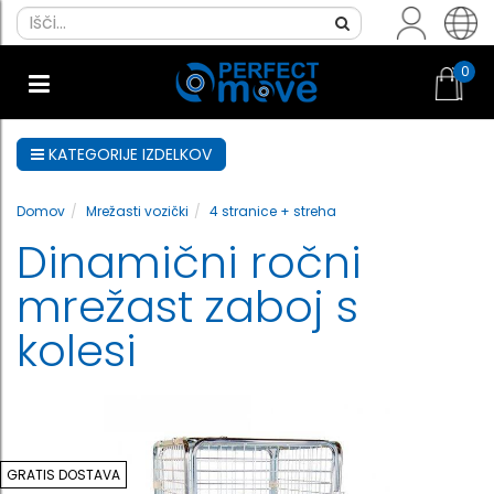
0
KATEGORIJE IZDELKOV
Domov
Mrežasti vozički
4 stranice + streha
Dinamični ročni
mrežast zaboj s
kolesi
GRATIS DOSTAVA