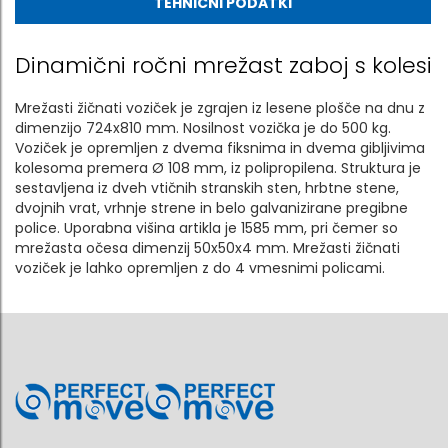
TEHNIČNI PODATKI
Dinamični ročni mrežast zaboj s kolesi
Mrežasti žičnati voziček je zgrajen iz lesene plošče na dnu z
dimenzijo 724x810 mm. Nosilnost vozička je do 500 kg.
Voziček je opremljen z dvema fiksnima in dvema gibljivima
kolesoma premera Ø 108 mm, iz polipropilena. Struktura je
sestavljena iz dveh vtičnih stranskih sten, hrbtne stene,
dvojnih vrat, vrhnje strene in belo galvanizirane pregibne
police. Uporabna višina artikla je 1585 mm, pri čemer so
mrežasta očesa dimenzij 50x50x4 mm. Mrežasti žičnati
voziček je lahko opremljen z do 4 vmesnimi policami.