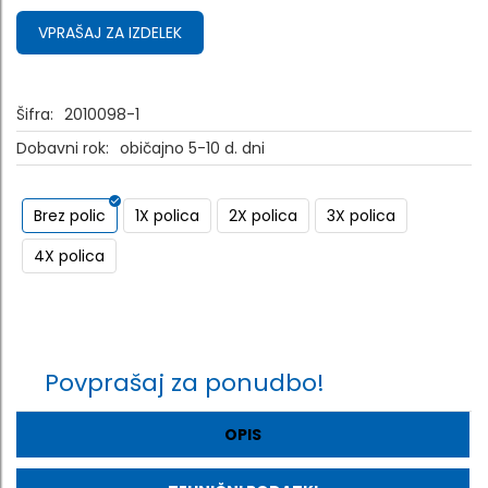
VPRAŠAJ ZA IZDELEK
Šifra:
2010098-1
Dobavni rok:
običajno 5-10 d. dni
Brez polic
1X polica
2X polica
3X polica
4X polica
Povprašaj za ponudbo!
OPIS