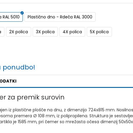
a RAL 5010
Plastično dno - Rdeča RAL 3000
a
2X polica
3X polica
4X polica
5X polica
a ponudbo!
PODATKI
er za premik surovin
rajen iz plastične plošče na dnu, z dimenzijo 724x815 mm. Nosilno
esoma premera Ø 108 mm, iz polipropilena. Struktura je sestavljena
artikla je 1585 mm, pri čemer so mrežasta očesa dimenzij 50x50x