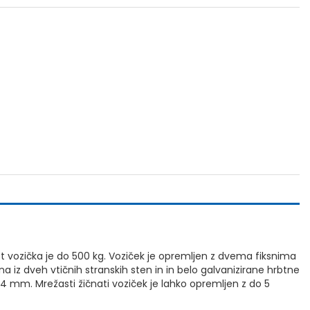
st vozička je do 500 kg. Voziček je opremljen z dvema fiksnima
 iz dveh vtičnih stranskih sten in in belo galvanizirane hrbtne
4 mm. Mrežasti žičnati voziček je lahko opremljen z do 5