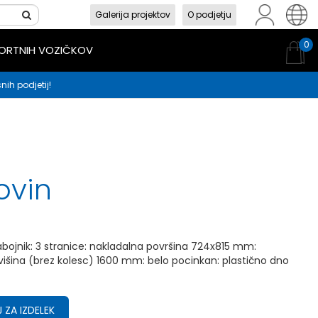
Galerija projektov
O podjetju
sl
en
hr
0
PORTNIH VOZIČKOV
nih podjetij!
ovin
abojnik: 3 stranice: nakladalna površina 724x815 mm:
išina (brez kolesc) 1600 mm: belo pocinkan: plastično dno
 ZA IZDELEK