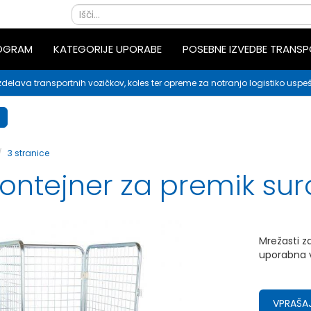
ROGRAM
KATEGORIJE UPORABE
POSEBNE IZVEDBE TRANS
zdelava transportnih vozičkov, koles ter opreme za notranjo logistiko uspeš
3 stranice
kontejner za premik sur
Mrežasti z
uporabna v
VPRAŠAJ