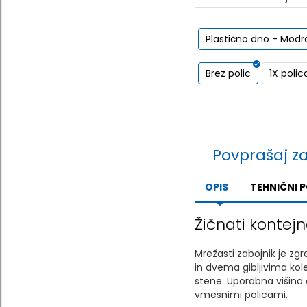
Plastično dno - Modr
Brez polic
1X polic
Povprašaj z
OPIS
TEHNIČNI 
Žičnati kontejn
Mrežasti zabojnik je zg
in dvema gibljivima kol
stene. Uporabna višina 
vmesnimi policami.