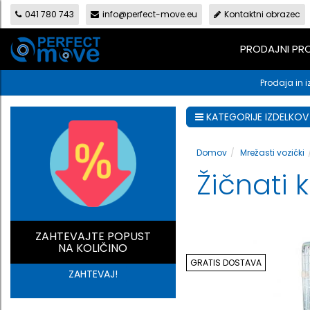
041 780 743
info@perfect-move.eu
Kontaktni obrazec
PRODAJNI P
Prodaja in i
KATEGORIJE IZDELKOV
Domov
Mrežasti vozički
Žičnati 
ZAHTEVAJTE POPUST
NA KOLIČINO
GRATIS DOSTAVA
ZAHTEVAJ!