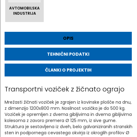
AVTOMOBILSKA
INDUSTRIJA
OPIS
TEHNIČNI PODATKI
ČLANKI O PROJEKTIH
Transportni voziček z žičnato ograjo
Mrežasti žičnati voziček je zgrajen iz kovinske plošče na dnu,
z dimenzijo 1200x800 mm. Nosilnost vozička je do 500 kg.
Voziček je opremljen z dvema gibljivima in dvema gibljivima
kolesoma z zavoro premera Ø 125 mm, iz sive gume.
Struktura je sestavljena iz dveh, belo galvaniziranih stranskih
sten in podpornega cevastega okvirja iz okroglih profilov Ø