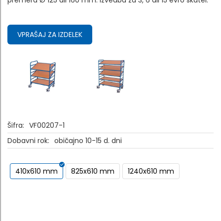
premera Ø 125 ali 160 mm: izvedba za 3, 6 ali 15 evro škatel.
VPRAŠAJ ZA IZDELEK
Šifra:
VF00207-1
Dobavni rok:
običajno 10-15 d. dni
410x610 mm
825x610 mm
1240x610 mm