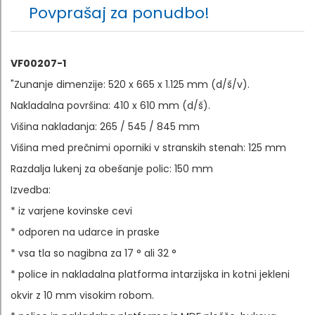
Povprašaj za ponudbo!
VF00207-1
"Zunanje dimenzije: 520 x 665 x 1.125 mm (d/š/v).
Nakladalna površina: 410 x 610 mm (d/š).
Višina nakladanja: 265 / 545 / 845 mm
Višina med prečnimi oporniki v stranskih stenah: 125 mm
Razdalja lukenj za obešanje polic: 150 mm
Izvedba:
* iz varjene kovinske cevi
* odporen na udarce in praske
* vsa tla so nagibna za 17 ° ali 32 °
* police in nakladalna platforma intarzijska in kotni jekleni
okvir z 10 mm visokim robom.