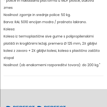
* police in nakladalna platforma iz MDF plošče, bukova
zmes
Nosilnost zgornje in srednje police: 50 kg.
Barva: RAL 5010 encijan modra / prašnato lakirano.
Kolesa:
Kolesa iz termoplastične sive gume s polipropilenskimi
platišči in krogličnimi ležaji, premera Ø 125 mm, 2X gibljivi
kolesi z zavoro + 2X gibljivi kolesi, kolesa s plastično zaščito
stopal
Nosilnost (ob enakomerni razporeditvi tovora): do 200 kg."