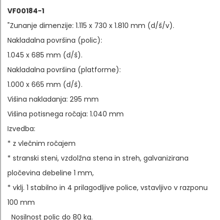
VF00184-1
"Zunanje dimenzije: 1.115 x 730 x 1.810 mm (d/š/v).
Nakladalna površina (polic):
1.045 x 685 mm (d/š).
Nakladalna površina (platforme):
1.000 x 665 mm (d/š).
Višina nakladanja: 295 mm
Višina potisnega ročaja: 1.040 mm
Izvedba:
* z vlečnim ročajem
* stranski steni, vzdolžna stena in streh, galvanizirana
pločevina debeline 1 mm,
* vklj. 1 stabilno in 4 prilagodljive police, vstavljivo v razponu
100 mm
Nosilnost polic do 80 kg.